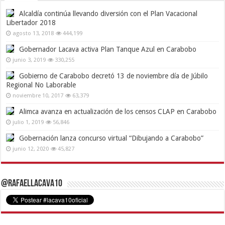
Alcaldía continúa llevando diversión con el Plan Vacacional
Libertador 2018
agosto 13, 2018
444,199
Gobernador Lacava activa Plan Tanque Azul en Carabobo
junio 3, 2019
330,255
Gobierno de Carabobo decretó 13 de noviembre día de Júbilo
Regional No Laborable
noviembre 10, 2017
63,379
Alimca avanza en actualización de los censos CLAP en Carabobo
julio 1, 2019
56,846
Gobernación lanza concurso virtual “Dibujando a Carabobo”
junio 12, 2020
45,827
@RafaelLacava10