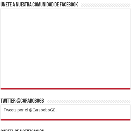
Únete a nuestra comunidad de Facebook
Twitter @CaraboboGB
Tweets por el @CaraboboGB.
1xbet
https://mvbcasino.com/
Betturkey
Betist
Kralbet
Supertotobet
Tipobet
Matadorbet
Mariobet