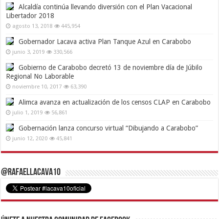
Alcaldía continúa llevando diversión con el Plan Vacacional
Libertador 2018
agosto 13, 2018
445,954
Gobernador Lacava activa Plan Tanque Azul en Carabobo
junio 3, 2019
330,566
Gobierno de Carabobo decretó 13 de noviembre día de Júbilo
Regional No Laborable
noviembre 10, 2017
63,390
Alimca avanza en actualización de los censos CLAP en Carabobo
julio 1, 2019
56,861
Gobernación lanza concurso virtual “Dibujando a Carabobo”
junio 12, 2020
45,841
@RafaelLacava10