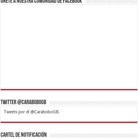
Únete a nuestra comunidad de Facebook
Twitter @CaraboboGB
Tweets por el @CaraboboGB.
1xbet
https://mvbcasino.com/
Betturkey
Betist
Kralbet
Supertotobet
Tipobet
Matadorbet
Mariobet
Cartel de Notificación