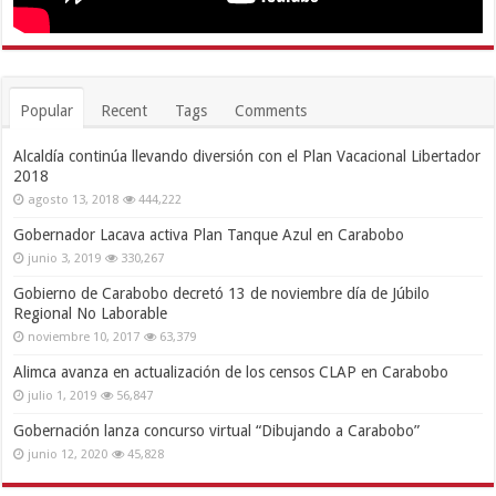
Popular
Recent
Tags
Comments
Alcaldía continúa llevando diversión con el Plan Vacacional Libertador
2018
agosto 13, 2018
444,222
Gobernador Lacava activa Plan Tanque Azul en Carabobo
junio 3, 2019
330,267
Gobierno de Carabobo decretó 13 de noviembre día de Júbilo
Regional No Laborable
noviembre 10, 2017
63,379
Alimca avanza en actualización de los censos CLAP en Carabobo
julio 1, 2019
56,847
Gobernación lanza concurso virtual “Dibujando a Carabobo”
junio 12, 2020
45,828