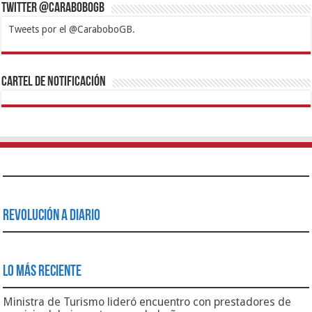
Twitter @CaraboboGB
Tweets por el @CaraboboGB.
1xbet
https://mvbcasino.com/
Betturkey
Betist
Kralbet
Supertotobet
Tipobet
Matadorbet
Mariobet
Cartel de Notificación
Revolución a Diario
Lo Más Reciente
Ministra de Turismo lideró encuentro con prestadores de