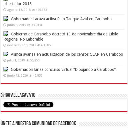
Libertador 2018
agosto 13, 2018
445,183
Gobernador Lacava activa Plan Tanque Azul en Carabobo
junio 3, 2019
330,431
Gobierno de Carabobo decretó 13 de noviembre día de Júbilo
Regional No Laborable
noviembre 10, 2017
63,385
Alimca avanza en actualización de los censos CLAP en Carabobo
julio 1, 2019
56,855
Gobernación lanza concurso virtual “Dibujando a Carabobo”
junio 12, 2020
45,836
@RafaelLacava10
Únete a nuestra comunidad de Facebook