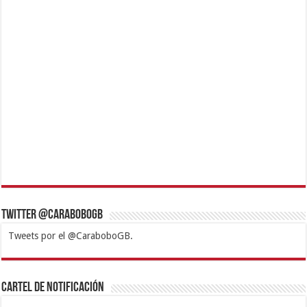
Twitter @CaraboboGB
Tweets por el @CaraboboGB.
1xbet
https://mvbcasino.com/
Betturkey
Betist
Kralbet
Supertotobet
Tipobet
Matadorbet
Mariobet
Cartel de Notificación