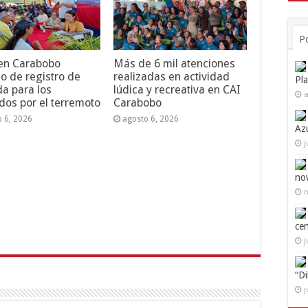
P
 en Carabobo
Más de 6 mil atenciones
o de registro de
realizadas en actividad
Pl
da para los
lúdica y recreativa en CAI
a
dos por el terremoto
Carabobo
o 6, 2026
agosto 6, 2026
Az
j
no
n
ce
j
“D
j