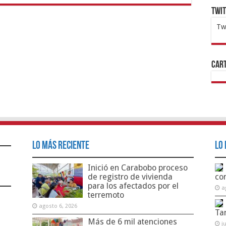
Twi
Tw
1x
ht
Cart
Lo Más Reciente
Lo 
Inició en Carabobo proceso
de registro de vivienda
co
para los afectados por el
a
terremoto
agosto 6, 2026
Ta
Más de 6 mil atenciones
j