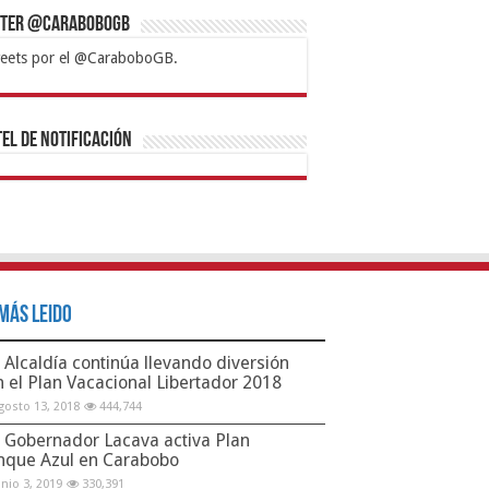
tter @CaraboboGB
eets por el @CaraboboGB.
bet
tps://mvbcasino.com/
Betturkey
Betist
Kralbet
Supertotobet
Tipobet
Matadorbet
Mariobet
Bahis
el de Notificación
Más Leido
Alcaldía continúa llevando diversión
n el Plan Vacacional Libertador 2018
gosto 13, 2018
444,744
Gobernador Lacava activa Plan
nque Azul en Carabobo
unio 3, 2019
330,391