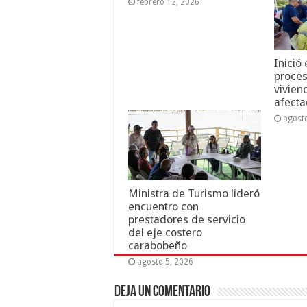
febrero 12, 2026
Inició
proces
vivien
afecta
agost
Ministra de Turismo lideró
encuentro con
prestadores de servicio
del eje costero
carabobeño
agosto 5, 2026
Deja un comentario