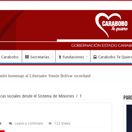
e Carabobo
Secretarías
Fundaciones
Carabobo Te Quier
ndió homenaje al Libertador Simón Bolívar recordando su gesta emanc
cas sociales desde el Sistema de Misiones
/
1
Par
Leave a comment
722 Views