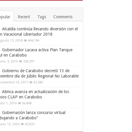
opular
Recent
Tags
Comments
Alcaldía continúa llevando diversión con el
an Vacacional Libertador 2018
gosto 13, 2018
444,744
Gobernador Lacava activa Plan Tanque
ul en Carabobo
unio 3, 2019
330,391
Gobierno de Carabobo decretó 13 de
viembre día de Júbilo Regional No Laborable
oviembre 10, 2017
63,382
Alimca avanza en actualización de los
nsos CLAP en Carabobo
ulio 1, 2019
56,848
Gobernación lanza concurso virtual
ibujando a Carabobo”
unio 12, 2020
45,833