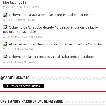
Libertador 2018
agosto 13, 2018
444,736
Gobernador Lacava activa Plan Tanque Azul en Carabobo
junio 3, 2019
330,387
Gobierno de Carabobo decretó 13 de noviembre día de Júbilo
Regional No Laborable
noviembre 10, 2017
63,382
Alimca avanza en actualización de los censos CLAP en Carabobo
julio 1, 2019
56,848
Gobernación lanza concurso virtual “Dibujando a Carabobo”
junio 12, 2020
45,833
@RafaelLacava10
Únete a nuestra comunidad de Facebook