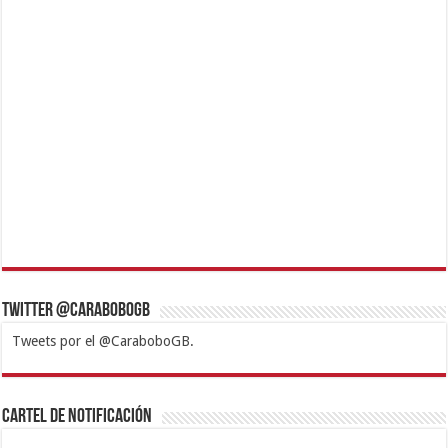
Twitter @CaraboboGB
Tweets por el @CaraboboGB.
1xbet
https://mvbcasino.com/
Betturkey
Betist
Kralbet
Supertotobet
Tipobet
Matadorbet
Mariobet
Cartel de Notificación