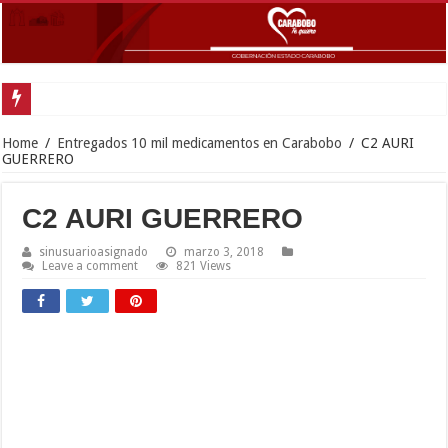
G
Home
/
Entregados 10 mil medicamentos en Carabobo
/
C2 AURI
GUERRERO
C2 AURI GUERRERO
sinusuarioasignado
marzo 3, 2018
Leave a comment
821 Views