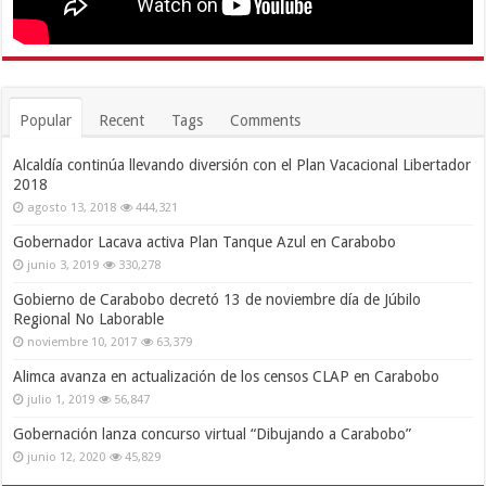
Popular
Recent
Tags
Comments
Alcaldía continúa llevando diversión con el Plan Vacacional Libertador
2018
agosto 13, 2018
444,321
Gobernador Lacava activa Plan Tanque Azul en Carabobo
junio 3, 2019
330,278
Gobierno de Carabobo decretó 13 de noviembre día de Júbilo
Regional No Laborable
noviembre 10, 2017
63,379
Alimca avanza en actualización de los censos CLAP en Carabobo
julio 1, 2019
56,847
Gobernación lanza concurso virtual “Dibujando a Carabobo”
junio 12, 2020
45,829