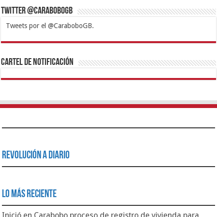
Twitter @CaraboboGB
Tweets por el @CaraboboGB.
1xbet
https://mvbcasino.com/
Betturkey
Betist
Kralbet
Supertotobet
Tipobet
Matadorbet
Mariobet
Cartel de Notificación
Revolución a Diario
Lo Más Reciente
Inició en Carabobo proceso de registro de vivienda para