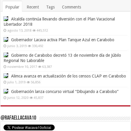
Popular
Recent
Tags
Comments
Alcaldía continúa llevando diversión con el Plan Vacacional
Libertador 2018
agosto 13, 2018
445,512
Gobernador Lacava activa Plan Tanque Azul en Carabobo
junio 3, 2019
330,492
Gobierno de Carabobo decretó 13 de noviembre día de Júbilo
Regional No Laborable
noviembre 10, 2017
63,387
Alimca avanza en actualización de los censos CLAP en Carabobo
julio 1, 2019
56,856
Gobernación lanza concurso virtual “Dibujando a Carabobo”
junio 12, 2020
45,837
@RafaelLacava10