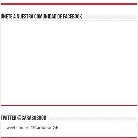
Únete a nuestra comunidad de Facebook
Twitter @CaraboboGB
Tweets por el @CaraboboGB.
1xbet
https://mvbcasino.com/
Betturkey
Betist
Kralbet
Supertotobet
Tipobet
Matadorbet
Mariobet