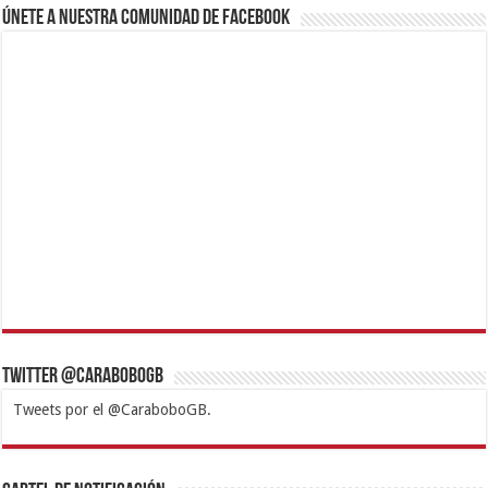
Únete a nuestra comunidad de Facebook
Twitter @CaraboboGB
Tweets por el @CaraboboGB.
1xbet
https://mvbcasino.com/
Betturkey
Betist
Kralbet
Supertotobet
Tipobet
Matadorbet
Mariobet