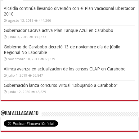
Alcaldía continúa llevando diversión con el Plan Vacacional Libertador
2018
agosto 13, 2018
444,266
Gobernador Lacava activa Plan Tanque Azul en Carabobo
junio 3, 2019
330,273
Gobierno de Carabobo decretó 13 de noviembre día de Júbilo
Regional No Laborable
noviembre 10, 2017
63,379
Alimca avanza en actualización de los censos CLAP en Carabobo
julio 1, 2019
56,847
Gobernación lanza concurso virtual “Dibujando a Carabobo”
junio 12, 2020
45,829
@RafaelLacava10