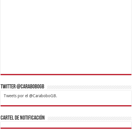
Twitter @CaraboboGB
Tweets por el @CaraboboGB.
1xbet
https://mvbcasino.com/
Betturkey
Betist
Kralbet
Supertotobet
Tipobet
Matadorbet
Mariobet
Cartel de Notificación