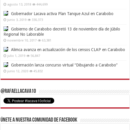
agosto 13, 2018
444,699
Gobernador Lacava activa Plan Tanque Azul en Carabobo
junio 3, 2019
330,373
Gobierno de Carabobo decretó 13 de noviembre día de Júbilo
Regional No Laborable
noviembre 10, 2017
63,381
Alimca avanza en actualización de los censos CLAP en Carabobo
julio 1, 2019
56,847
Gobernación lanza concurso virtual “Dibujando a Carabobo”
junio 12, 2020
45,832
@RafaelLacava10
Únete a nuestra comunidad de Facebook