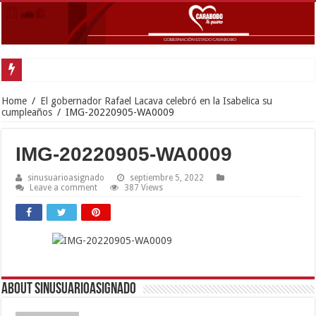
Carabobo participó en Mesa de trabajo presidencial para potenciar comercio e
Home
/
El gobernador Rafael Lacava celebró en la Isabelica su
cumpleaños
/
IMG-20220905-WA0009
IMG-20220905-WA0009
sinusuarioasignado
septiembre 5, 2022
Leave a comment
387 Views
About sinusuarioasignado