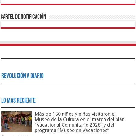
1xbet
https://mvbcasino.com/
Betturkey
Betist
Kralbet
Supertotobet
Tipobet
Matadorbet
Mariobet
Cartel de Notificación
Revolución a Diario
Lo Más Reciente
Más de 150 niños y niñas visitaron el
Museo de la Cultura en el marco del plan
“Vacacional Comunitario 2026” y del
programa “Museo en Vacaciones”