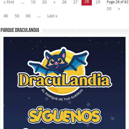
28
« First
...
10
20
«
26
27
29
Page 28 of 82
30
»
40
50
60
...
Last »
Parque Draculandia