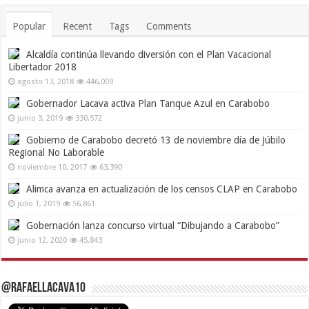
Popular
Recent
Tags
Comments
Alcaldía continúa llevando diversión con el Plan Vacacional
Libertador 2018
agosto 13, 2018
446,009
Gobernador Lacava activa Plan Tanque Azul en Carabobo
junio 3, 2019
330,572
Gobierno de Carabobo decretó 13 de noviembre día de Júbilo
Regional No Laborable
noviembre 10, 2017
63,390
Alimca avanza en actualización de los censos CLAP en Carabobo
julio 1, 2019
56,861
Gobernación lanza concurso virtual “Dibujando a Carabobo”
junio 12, 2020
45,843
@RafaelLacava10