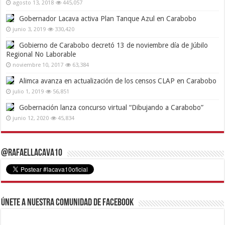
agosto 13, 2018
445,057
Gobernador Lacava activa Plan Tanque Azul en Carabobo
junio 3, 2019
330,420
Gobierno de Carabobo decretó 13 de noviembre día de Júbilo
Regional No Laborable
noviembre 10, 2017
63,384
Alimca avanza en actualización de los censos CLAP en Carabobo
julio 1, 2019
56,851
Gobernación lanza concurso virtual “Dibujando a Carabobo”
junio 12, 2020
45,834
@RafaelLacava10
Únete a nuestra comunidad de Facebook