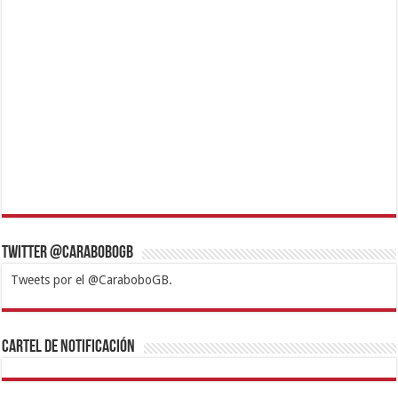
Twitter @CaraboboGB
Tweets por el @CaraboboGB.
1xbet
https://mvbcasino.com/
Betturkey
Betist
Kralbet
Supertotobet
Tipobet
Matadorbet
Mariobet
Cartel de Notificación