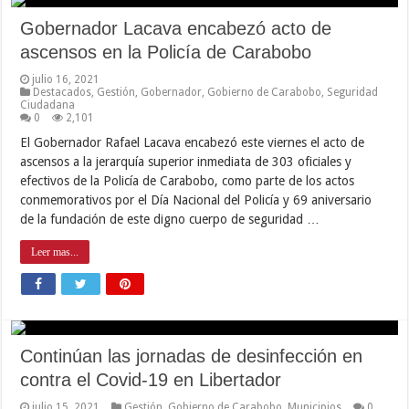
Gobernador Lacava encabezó acto de
ascensos en la Policía de Carabobo
julio 16, 2021
Destacados
,
Gestión
,
Gobernador
,
Gobierno de Carabobo
,
Seguridad
Ciudadana
0
2,101
El Gobernador Rafael Lacava encabezó este viernes el acto de
ascensos a la jerarquía superior inmediata de 303 oficiales y
efectivos de la Policía de Carabobo, como parte de los actos
conmemorativos por el Día Nacional del Policía y 69 aniversario
de la fundación de este digno cuerpo de seguridad …
Leer mas...
Continúan las jornadas de desinfección en
contra el Covid-19 en Libertador
julio 15, 2021
Gestión
,
Gobierno de Carabobo
,
Municipios
0