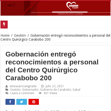
Gobernador Lacava y Alcaldesa Castillo reinauguraron CDI y SRI Canaima al
Home
/
Gestión
/
Gobernación entregó reconocimientos a personal del
Centro Quirúrgico Carabobo 200
Gobernación entregó
reconocimientos a personal
del Centro Quirúrgico
Carabobo 200
sinusuarioasignado
julio 23, 2021
Gestión
,
Gobernador
,
Gobierno de Carabobo
,
Salud
Leave a comment
961 Views