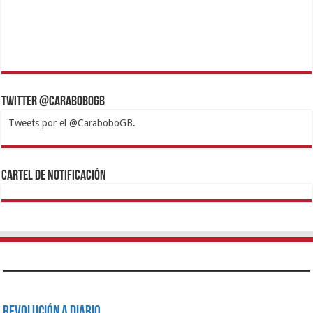
Twitter @CaraboboGB
Tweets por el @CaraboboGB.
1xbet
https://mvbcasino.com/
Betturkey
Betist
Kralbet
Supertotobet
Tipobet
Matadorbet
Mariobet
Cartel de Notificación
Revolución a Diario