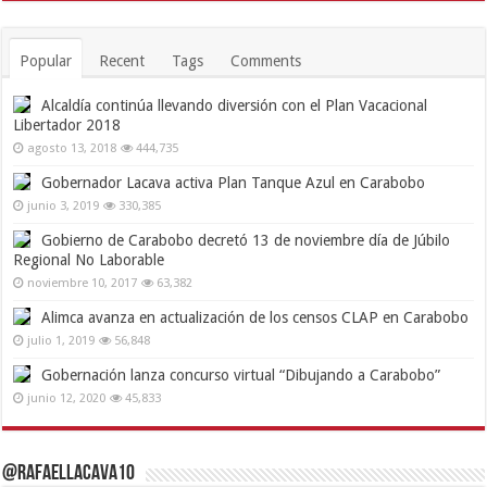
Popular
Recent
Tags
Comments
Alcaldía continúa llevando diversión con el Plan Vacacional
Libertador 2018
agosto 13, 2018
444,735
Gobernador Lacava activa Plan Tanque Azul en Carabobo
junio 3, 2019
330,385
Gobierno de Carabobo decretó 13 de noviembre día de Júbilo
Regional No Laborable
noviembre 10, 2017
63,382
Alimca avanza en actualización de los censos CLAP en Carabobo
julio 1, 2019
56,848
Gobernación lanza concurso virtual “Dibujando a Carabobo”
junio 12, 2020
45,833
@RafaelLacava10