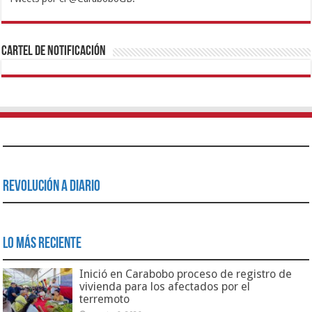
1xbet
https://mvbcasino.com/
Betturkey
Betist
Kralbet
Supertotobet
Tipobet
Matadorbet
Mariobet
Cartel de Notificación
Revolución a Diario
Lo Más Reciente
Inició en Carabobo proceso de registro de
vivienda para los afectados por el
terremoto