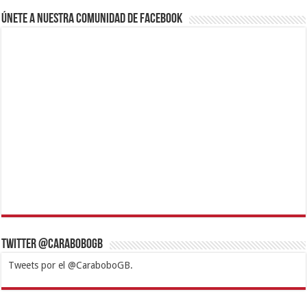
Únete a nuestra comunidad de Facebook
Twitter @CaraboboGB
Tweets por el @CaraboboGB.
1xbet
https://mvbcasino.com/
Betturkey
Betist
Kralbet
Supertotobet
Tipobet
Matadorbet
Mariobet