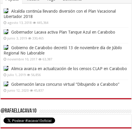
Alcaldía continúa llevando diversión con el Plan Vacacional
Libertador 2018
agosto 13, 2018
445,364
Gobernador Lacava activa Plan Tanque Azul en Carabobo
junio 3, 2019
330,465
Gobierno de Carabobo decretó 13 de noviembre día de Júbilo
Regional No Laborable
noviembre 10, 2017
63,387
Alimca avanza en actualización de los censos CLAP en Carabobo
julio 1, 2019
56,856
Gobernación lanza concurso virtual “Dibujando a Carabobo”
junio 12, 2020
45,837
@RafaelLacava10