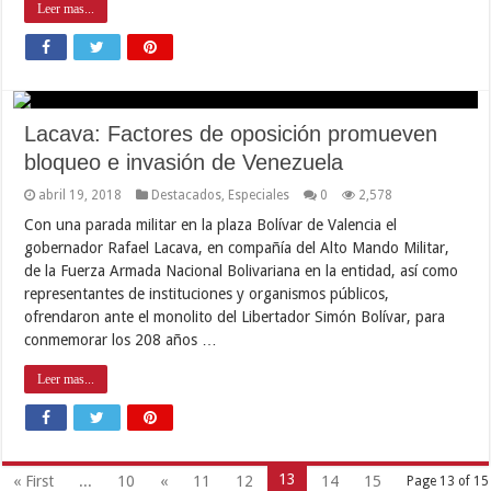
Leer mas...
Lacava: Factores de oposición promueven
bloqueo e invasión de Venezuela
abril 19, 2018
Destacados
,
Especiales
0
2,578
Con una parada militar en la plaza Bolívar de Valencia el
gobernador Rafael Lacava, en compañía del Alto Mando Militar,
de la Fuerza Armada Nacional Bolivariana en la entidad, así como
representantes de instituciones y organismos públicos,
ofrendaron ante el monolito del Libertador Simón Bolívar, para
conmemorar los 208 años …
Leer mas...
13
« First
...
10
«
11
12
14
15
Page 13 of 15