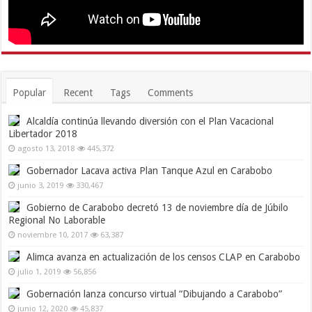
Popular
Recent
Tags
Comments
Alcaldía continúa llevando diversión con el Plan Vacacional
Libertador 2018
agosto 13, 2018
445,372
Gobernador Lacava activa Plan Tanque Azul en Carabobo
junio 3, 2019
330,467
Gobierno de Carabobo decretó 13 de noviembre día de Júbilo
Regional No Laborable
noviembre 10, 2017
63,387
Alimca avanza en actualización de los censos CLAP en Carabobo
julio 1, 2019
56,856
Gobernación lanza concurso virtual “Dibujando a Carabobo”
junio 12, 2020
45,837