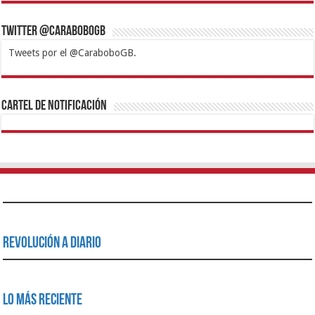
Twitter @CaraboboGB
Tweets por el @CaraboboGB.
1xbet
https://mvbcasino.com/
Betturkey
Betist
Kralbet
Supertotobet
Tipobet
Matadorbet
Mariobet
Cartel de Notificación
Revolución a Diario
Lo Más Reciente