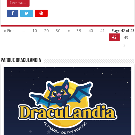
Leer mas...
« First
...
10
20
30
«
39
40
41
Page 42 of 43
42
43
»
Parque Draculandia