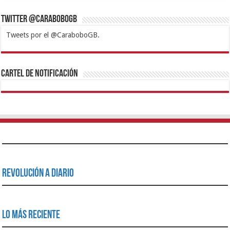
Twitter @CaraboboGB
Tweets por el @CaraboboGB.
1xbet
https://mvbcasino.com/
Betturkey
Betist
Kralbet
Supertotobet
Tipobet
Matadorbet
Mariobet
Cartel de Notificación
Revolución a Diario
Lo Más Reciente