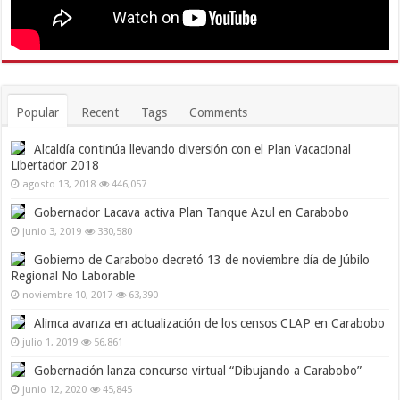
Popular
Recent
Tags
Comments
Alcaldía continúa llevando diversión con el Plan Vacacional
Libertador 2018
agosto 13, 2018
446,057
Gobernador Lacava activa Plan Tanque Azul en Carabobo
junio 3, 2019
330,580
Gobierno de Carabobo decretó 13 de noviembre día de Júbilo
Regional No Laborable
noviembre 10, 2017
63,390
Alimca avanza en actualización de los censos CLAP en Carabobo
julio 1, 2019
56,861
Gobernación lanza concurso virtual “Dibujando a Carabobo”
junio 12, 2020
45,845