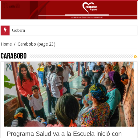
Gobernador Lacava anunció colo
Home
/
Carabobo
(page 23)
Carabobo
Programa Salud va a la Escuela inició con