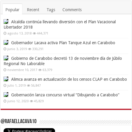
Popular
Recent
Tags
Comments
Alcaldía continúa llevando diversión con el Plan Vacacional
Libertador 2018
agosto 13, 2018
444,371
Gobernador Lacava activa Plan Tanque Azul en Carabobo
junio 3, 2019
330,291
Gobierno de Carabobo decretó 13 de noviembre día de Júbilo
Regional No Laborable
noviembre 10, 2017
63,379
Alimca avanza en actualización de los censos CLAP en Carabobo
julio 1, 2019
56,847
Gobernación lanza concurso virtual “Dibujando a Carabobo”
junio 12, 2020
45,829
@RafaelLacava10