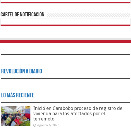
1xbet
https://mvbcasino.com/
Betturkey
Betist
Kralbet
Supertotobet
Tipobet
Matadorbet
Mariobet
Cartel de Notificación
Revolución a Diario
Lo Más Reciente
Inició en Carabobo proceso de registro de
vivienda para los afectados por el
terremoto
agosto 6, 2026