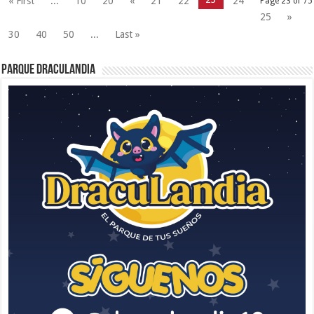
« First
...
10
20
«
21
22
24
Page 23 of 75
25
»
30
40
50
...
Last »
Parque Draculandia