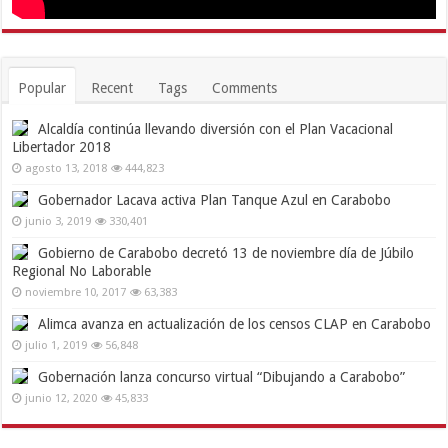
Popular
Recent
Tags
Comments
Alcaldía continúa llevando diversión con el Plan Vacacional
Libertador 2018
agosto 13, 2018
444,823
Gobernador Lacava activa Plan Tanque Azul en Carabobo
junio 3, 2019
330,401
Gobierno de Carabobo decretó 13 de noviembre día de Júbilo
Regional No Laborable
noviembre 10, 2017
63,383
Alimca avanza en actualización de los censos CLAP en Carabobo
julio 1, 2019
56,848
Gobernación lanza concurso virtual “Dibujando a Carabobo”
junio 12, 2020
45,833