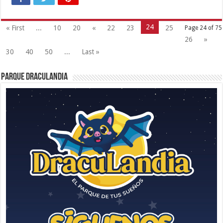
24
« First
...
10
20
«
22
23
25
Page 24 of 75
26
»
30
40
50
...
Last »
Parque Draculandia