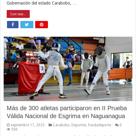
Gobernación del estado Carabobo, …
Leer mas...
Más de 300 atletas participaron en II Prueba
Válida Nacional de Esgrima en Naguanagua
septiembre 17, 2025
Carabobo
,
Deportes
,
Fundadeporte
0
506