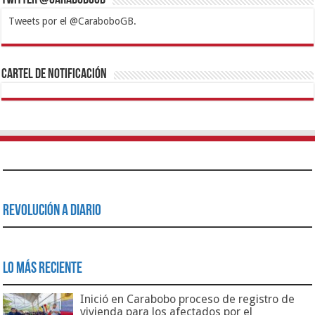
Tweets por el @CaraboboGB.
1xbet
https://mvbcasino.com/
Betturkey
Betist
Kralbet
Supertotobet
Tipobet
Matadorbet
Mariobet
Cartel de Notificación
Revolución a Diario
Lo Más Reciente
Inició en Carabobo proceso de registro de
vivienda para los afectados por el