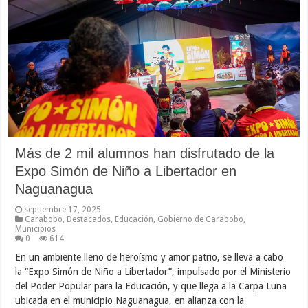
Más de 2 mil alumnos han disfrutado de la
Expo Simón de Niño a Libertador en
Naguanagua
septiembre 17, 2025
Carabobo
,
Destacados
,
Educación
,
Gobierno de Carabobo
,
Municipios
0
614
En un ambiente lleno de heroísmo y amor patrio, se lleva a cabo
la “Expo Simón de Niño a Libertador”, impulsado por el Ministerio
del Poder Popular para la Educación, y que llega a la Carpa Luna
ubicada en el municipio Naguanagua, en alianza con la