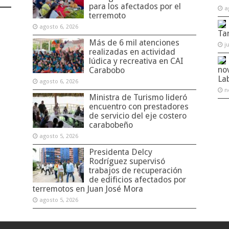
para los afectados por el
a
terremoto
agosto 6, 2026
Ta
Más de 6 mil atenciones
j
realizadas en actividad
lúdica y recreativa en CAI
no
Carabobo
La
agosto 6, 2026
n
Ministra de Turismo lideró
encuentro con prestadores
de servicio del eje costero
carabobeño
agosto 5, 2026
Presidenta Delcy
Rodríguez supervisó
trabajos de recuperación
de edificios afectados por
terremotos en Juan José Mora
agosto 5, 2026