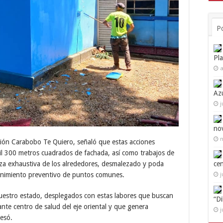
P
Pl
a
Az
j
no
n
ción Carabobo Te Quiero, señaló que estas acciones
l 300 metros cuadrados de fachada, así como trabajos de
za exhaustiva de los alrededores, desmalezado y poda
ce
tenimiento preventivo de puntos comunes.
j
uestro estado, desplegados con estas labores que buscan
“D
ante centro de salud del eje oriental y que genera
j
resó.