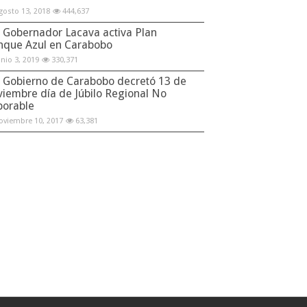
gosto 13, 2018
444,637
Gobernador Lacava activa Plan
nque Azul en Carabobo
unio 3, 2019
330,371
Gobierno de Carabobo decretó 13 de
viembre día de Júbilo Regional No
borable
oviembre 10, 2017
63,381