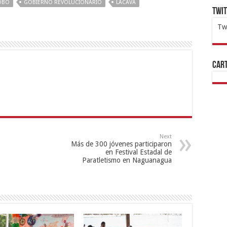
OBO
GOBIERNO REVOLUCIONARIO
LACAVA
Twi
Tw
1x
ht
Cart
Next
Más de 300 jóvenes participaron
en Festival Estadal de
Paratletismo en Naguanagua