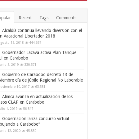
opular
Recent
Tags
Comments
Alcaldía continúa llevando diversión con el
an Vacacional Libertador 2018
gosto 13, 2018
444,637
Gobernador Lacava activa Plan Tanque
ul en Carabobo
unio 3, 2019
330,371
Gobierno de Carabobo decretó 13 de
viembre día de Júbilo Regional No Laborable
oviembre 10, 2017
63,381
Alimca avanza en actualización de los
nsos CLAP en Carabobo
ulio 1, 2019
56,847
Gobernación lanza concurso virtual
ibujando a Carabobo”
unio 12, 2020
45,830