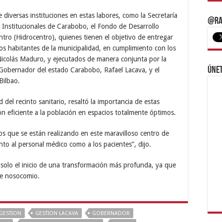
e diversas instituciones en estas labores, como la Secretaría
@Ra
 Institucionales de Carabobo, el Fondo de Desarrollo
tro (Hidrocentro), quienes tienen el objetivo de entregar
los habitantes de la municipalidad, en cumplimiento con los
icolás Maduro, y ejecutados de manera conjunta por la
Únet
Gobernador del estado Carabobo, Rafael Lacava, y el
Bilbao.
d del recinto sanitario, resaltó la importancia de estas
ón eficiente a la población en espacios totalmente óptimos.
jos que se están realizando en este maravilloso centro de
to al personal médico como a los pacientes”, dijo.
 solo el inicio de una transformación más profunda, ya que
te nosocomio.
GESTION
GESTION LACAVA
GOBERNADOR