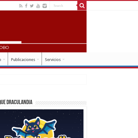
o
Publicaciones
Servicios
que Draculandia