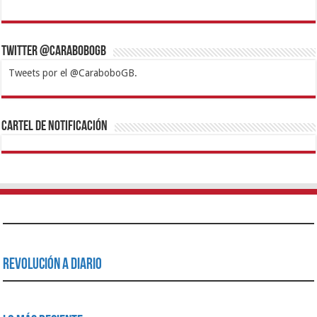
Twitter @CaraboboGB
Tweets por el @CaraboboGB.
1xbet
https://mvbcasino.com/
Betturkey
Betist
Kralbet
Supertotobet
Tipobet
Matadorbet
Mariobet
Cartel de Notificación
Revolución a Diario