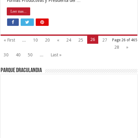
Formas Productivas y Presidenta del …
Leer mas...
26
« First
...
10
20
«
24
25
27
Page 26 of 465
28
»
30
40
50
...
Last »
Parque Draculandia