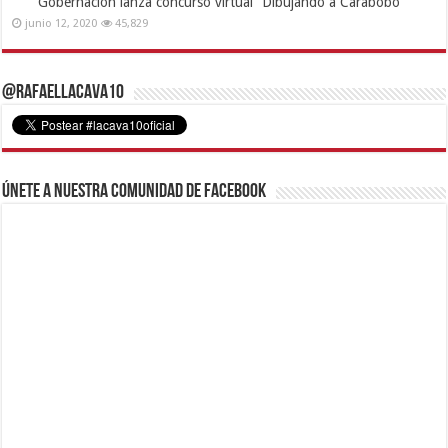
Gobernación lanza concurso virtual “Dibujando a Carabobo”
junio 12, 2020
45,829
@RafaelLacava10
Únete a nuestra comunidad de Facebook