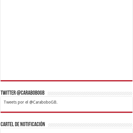
Twitter @CaraboboGB
Tweets por el @CaraboboGB.
1xbet
https://mvbcasino.com/
Betturkey
Betist
Kralbet
Supertotobet
Tipobet
Matadorbet
Mariobet
Cartel de Notificación