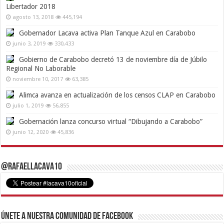
Libertador 2018
agosto 13, 2018
445,194
Gobernador Lacava activa Plan Tanque Azul en Carabobo
junio 3, 2019
330,433
Gobierno de Carabobo decretó 13 de noviembre día de Júbilo
Regional No Laborable
noviembre 10, 2017
63,385
Alimca avanza en actualización de los censos CLAP en Carabobo
julio 1, 2019
56,855
Gobernación lanza concurso virtual “Dibujando a Carabobo”
junio 12, 2020
45,836
@RafaelLacava10
Únete a nuestra comunidad de Facebook