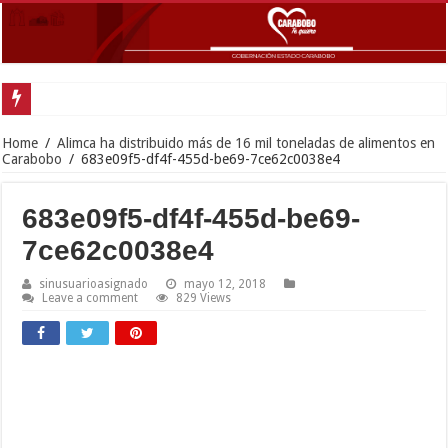
G
Home
/
Alimca ha distribuido más de 16 mil toneladas de alimentos en
Carabobo
/
683e09f5-df4f-455d-be69-7ce62c0038e4
683e09f5-df4f-455d-be69-
7ce62c0038e4
sinusuarioasignado
mayo 12, 2018
Leave a comment
829 Views