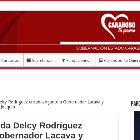
e Carabobo
Secretarías
Fundaciones
Carabobo Te Quier
elcy Rodríguez encabezó junto a Gobernador Lacava y
Par
 Joaquín
ada Delcy Rodríguez
Gobernador Lacava y