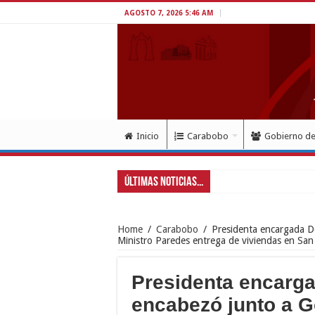
AGOSTO 7, 2026 5:46 AM
Inicio
Carabobo
Gobierno d
Últimas Noticias...
Gobernador Lacav
Home
/
Carabobo
/
Presidenta encargada D
Ministro Paredes entrega de viviendas en San
Presidenta encarg
encabezó junto a 