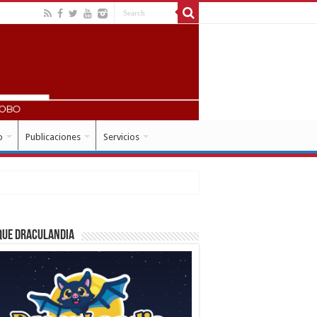
o
Publicaciones
Servicios
que Draculandia