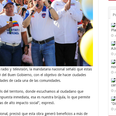
P
Pl
a
Az
j
no
radio y televisión, la mandataria nacional señaló que estas
n
0 del Buen Gobierno, con el objetivo de hacer ciudades
idades de cada una de las comunidades.
ce
j
és del territorio, donde escuchamos al ciudadano que
respuesta inmediata, esa es nuestra brújula, lo que permite
as de alto impacto social”, expresó.
“D
j
acional, precisó que esta obra generó beneficios a más de