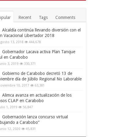
opular
Recent
Tags
Comments
Alcaldía continúa llevando diversión con el
an Vacacional Libertador 2018
gosto 13, 2018
444,678
Gobernador Lacava activa Plan Tanque
ul en Carabobo
unio 3, 2019
330,371
Gobierno de Carabobo decretó 13 de
viembre día de Júbilo Regional No Laborable
oviembre 10, 2017
63,381
Alimca avanza en actualización de los
nsos CLAP en Carabobo
ulio 1, 2019
56,847
Gobernación lanza concurso virtual
ibujando a Carabobo”
unio 12, 2020
45,831