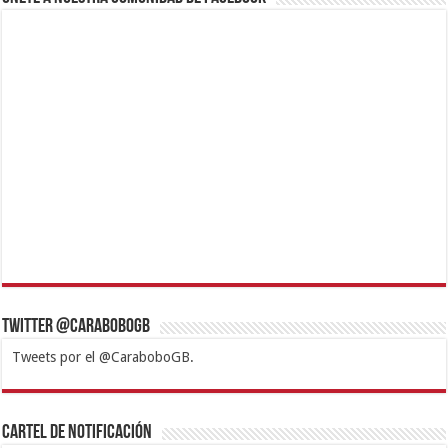
Twitter @CaraboboGB
Tweets por el @CaraboboGB.
1xbet
https://mvbcasino.com/
Betturkey
Betist
Kralbet
Supertotobet
Tipobet
Matadorbet
Mariobet
Cartel de Notificación