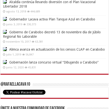
Alcaldía continúa llevando diversión con el Plan Vacacional
Libertador 2018
agosto 13, 2018
444,689
Gobernador Lacava activa Plan Tanque Azul en Carabobo
junio 3, 2019
330,373
Gobierno de Carabobo decretó 13 de noviembre día de Júbilo
Regional No Laborable
noviembre 10, 2017
63,381
Alimca avanza en actualización de los censos CLAP en Carabobo
julio 1, 2019
56,847
Gobernación lanza concurso virtual “Dibujando a Carabobo”
junio 12, 2020
45,831
@RafaelLacava10
Únete a nuestra comunidad de Facebook