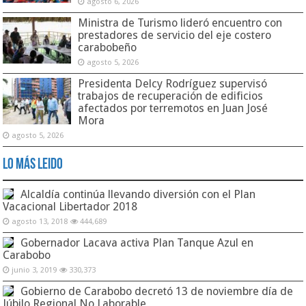
agosto 6, 2026
Ministra de Turismo lideró encuentro con
prestadores de servicio del eje costero
carabobeño
agosto 5, 2026
Presidenta Delcy Rodríguez supervisó
trabajos de recuperación de edificios
afectados por terremotos en Juan José
Mora
agosto 5, 2026
Lo Más Leido
Alcaldía continúa llevando diversión con el Plan
Vacacional Libertador 2018
agosto 13, 2018
444,689
Gobernador Lacava activa Plan Tanque Azul en
Carabobo
junio 3, 2019
330,373
Gobierno de Carabobo decretó 13 de noviembre día de
Júbilo Regional No Laborable