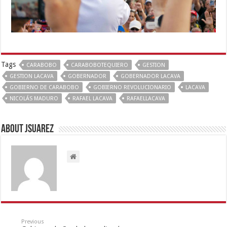
Tags
CARABOBO
CARABOBOTEQUIERO
GESTION
GESTION LACAVA
GOBERNADOR
GOBERNADOR LACAVA
GOBIERNO DE CARABOBO
GOBIERNO REVOLUCIONARIO
LACAVA
NICOLÁS MADURO
RAFAEL LACAVA
RAFAELLACAVA
About Jsuarez
Previous