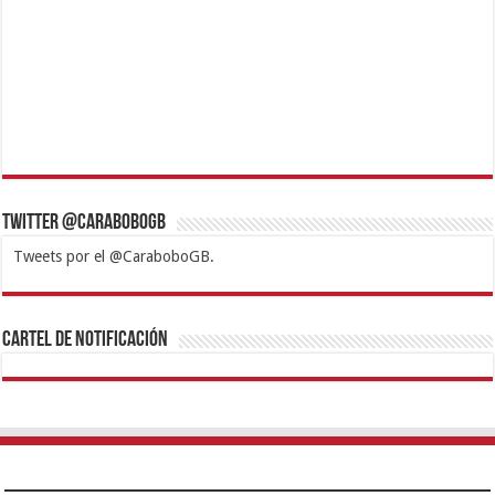
Twitter @CaraboboGB
Tweets por el @CaraboboGB.
1xbet
https://mvbcasino.com/
Betturkey
Betist
Kralbet
Supertotobet
Tipobet
Matadorbet
Mariobet
Cartel de Notificación