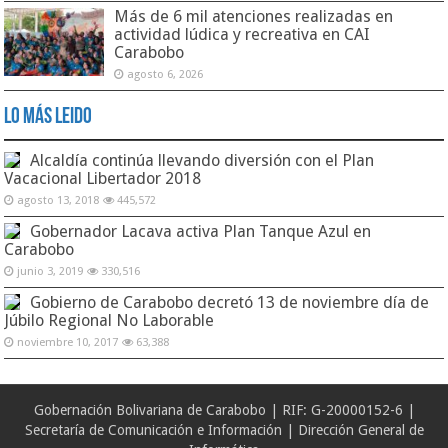
Más de 6 mil atenciones realizadas en
actividad lúdica y recreativa en CAI
Carabobo
agosto 6, 2026
Lo Más Leido
Alcaldía continúa llevando diversión con el Plan
Vacacional Libertador 2018
agosto 13, 2018
445,572
Gobernador Lacava activa Plan Tanque Azul en
Carabobo
junio 3, 2019
330,516
Gobierno de Carabobo decretó 13 de noviembre día de
Júbilo Regional No Laborable
noviembre 10, 2017
63,388
Gobernación Bolivariana de Carabobo | RIF: G-20000152-6 |
Secretaría de Comunicación e Información | Dirección General de