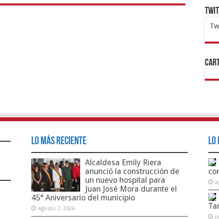
Twi
Tw
1x
ht
Cart
Lo Más Reciente
Lo 
Alcaldesa Emily Riera
anunció la construcción de
co
un nuevo hospital para
a
Juan José Mora durante el
45° Aniversario del municipio
Ta
agosto 7, 2026
j