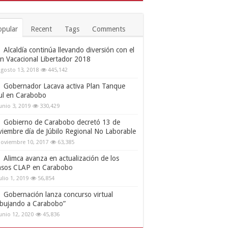
opular
Recent
Tags
Comments
Alcaldía continúa llevando diversión con el
an Vacacional Libertador 2018
gosto 13, 2018
445,142
Gobernador Lacava activa Plan Tanque
ul en Carabobo
unio 3, 2019
330,429
Gobierno de Carabobo decretó 13 de
viembre día de Júbilo Regional No Laborable
oviembre 10, 2017
63,385
Alimca avanza en actualización de los
nsos CLAP en Carabobo
ulio 1, 2019
56,854
Gobernación lanza concurso virtual
ibujando a Carabobo”
unio 12, 2020
45,836