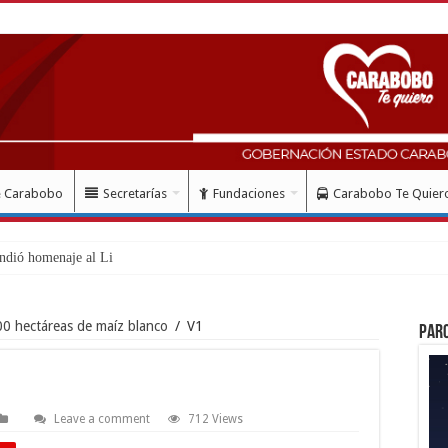
e Carabobo
Secretarías
Fundaciones
Carabobo Te Quier
ndió homenaje al Libertador Simón B
00 hectáreas de maíz blanco
/
V1
Par
Leave a comment
712 Views