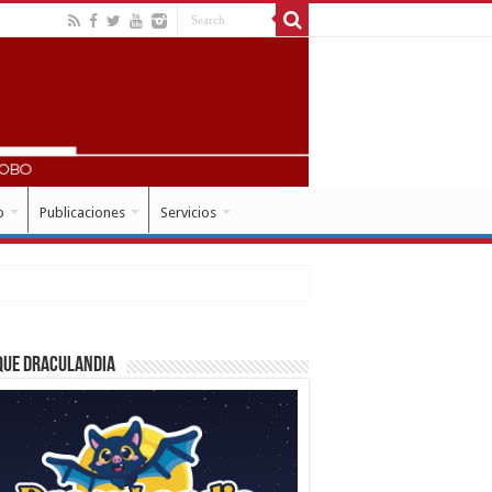
o
Publicaciones
Servicios
que Draculandia