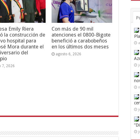
P
esa Emily Riera
Con más de 90 mil
ó la construcción de
atenciones el 0800-Bigote
Pl
vo hospital para
benefició a carabobeños
a
osé Mora durante el
en los últimos dos meses
iversario del
agosto 6, 2026
pio
Az
j
o 7, 2026
no
n
ce
j
“D
j