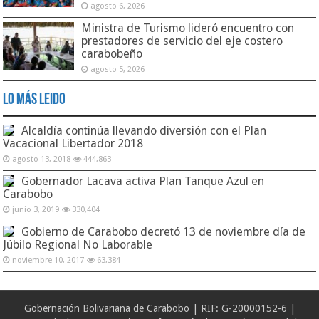
agosto 6, 2026
Ministra de Turismo lideró encuentro con
prestadores de servicio del eje costero
carabobeño
agosto 5, 2026
Lo Más Leido
Alcaldía continúa llevando diversión con el Plan
Vacacional Libertador 2018
agosto 13, 2018
444,863
Gobernador Lacava activa Plan Tanque Azul en
Carabobo
junio 3, 2019
330,404
Gobierno de Carabobo decretó 13 de noviembre día de
Júbilo Regional No Laborable
noviembre 10, 2017
63,384
Gobernación Bolivariana de Carabobo | RIF: G-20000152-6 |