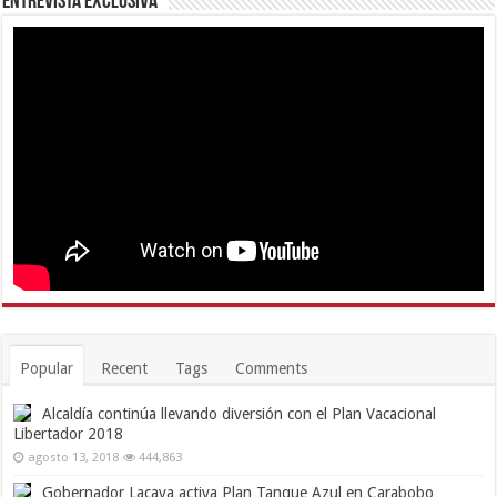
Entrevista Exclusiva
Popular
Recent
Tags
Comments
Alcaldía continúa llevando diversión con el Plan Vacacional
Libertador 2018
agosto 13, 2018
444,863
Gobernador Lacava activa Plan Tanque Azul en Carabobo