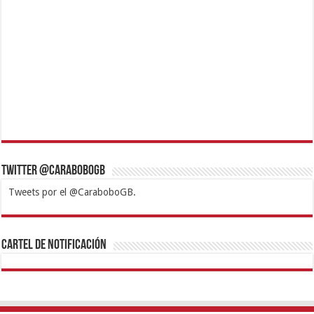
Twitter @CaraboboGB
Tweets por el @CaraboboGB.
1xbet
https://mvbcasino.com/
Betturkey
Betist
Kralbet
Supertotobet
Tipobet
Matadorbet
Mariobet
Cartel de Notificación