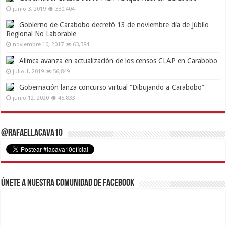
junio 3, 2019
330,404
Gobierno de Carabobo decretó 13 de noviembre día de Júbilo
Regional No Laborable
noviembre 10, 2017
63,384
Alimca avanza en actualización de los censos CLAP en Carabobo
julio 1, 2019
56,849
Gobernación lanza concurso virtual “Dibujando a Carabobo”
junio 12, 2020
45,833
@RafaelLacava10
Únete a nuestra comunidad de Facebook