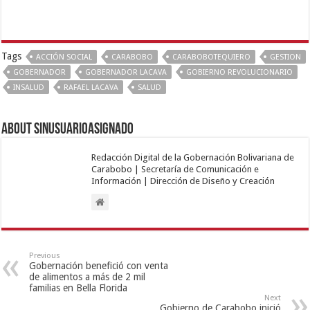
Tags
ACCIÓN SOCIAL
CARABOBO
CARABOBOTEQUIERO
GESTION
GOBERNADOR
GOBERNADOR LACAVA
GOBIERNO REVOLUCIONARIO
INSALUD
RAFAEL LACAVA
SALUD
About sinusuarioasignado
Redacción Digital de la Gobernación Bolivariana de
Carabobo | Secretaría de Comunicación e
Información | Dirección de Diseño y Creación
Previous
Gobernación benefició con venta
de alimentos a más de 2 mil
familias en Bella Florida
Next
Gobierno de Carabobo inició