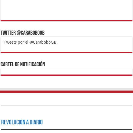
Twitter @CaraboboGB
Tweets por el @CaraboboGB.
1xbet
https://mvbcasino.com/
Betturkey
Betist
Kralbet
Supertotobet
Tipobet
Matadorbet
Mariobet
Cartel de Notificación
Revolución a Diario