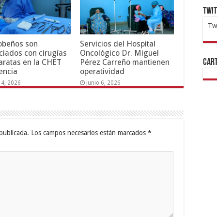
Twi
Tw
1x
ht
obeños son
Servicios del Hospital
ciados con cirugías
Oncológico Dr. Miguel
Cart
aratas en la CHET
Pérez Carreño mantienen
encia
operatividad
14, 2026
junio 6, 2026
publicada.
Los campos necesarios están marcados
*