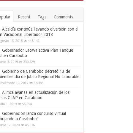
opular
Recent
Tags
Comments
Alcaldía continúa llevando diversión con el
an Vacacional Libertador 2018
gosto 13, 2018
445,142
Gobernador Lacava activa Plan Tanque
ul en Carabobo
unio 3, 2019
330,429
Gobierno de Carabobo decretó 13 de
viembre día de Júbilo Regional No Laborable
oviembre 10, 2017
63,385
Alimca avanza en actualización de los
nsos CLAP en Carabobo
ulio 1, 2019
56,854
Gobernación lanza concurso virtual
ibujando a Carabobo”
unio 12, 2020
45,836