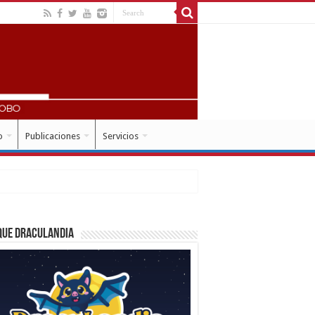
o
Publicaciones
Servicios
que Draculandia