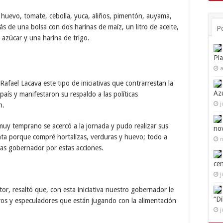
 huevo, tomate, cebolla, yuca, aliños, pimentón, auyama,
ás de una bolsa con dos harinas de maíz, un litro de aceite,
P
azúcar y una harina de trigo.
Pl
a
afael Lacava este tipo de iniciativas que contrarrestan la
Az
aís y manifestaron su respaldo a las políticas
j
n.
muy temprano se acercó a la jornada y pudo realizar sus
no
ta porque compré hortalizas, verduras y huevo; todo a
n
cias gobernador por estas acciones.
ce
j
tor, resaltó que, con esta iniciativa nuestro gobernador le
“D
os y especuladores que están jugando con la alimentación
j