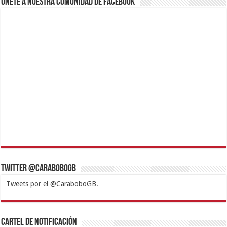
Únete a nuestra comunidad de Facebook
Twitter @CaraboboGB
Tweets por el @CaraboboGB.
1xbet
https://mvbcasino.com/
Betturkey
Betist
Kralbet
Supertotobet
Tipobet
Matadorbet
Mariobet
Cartel de Notificación