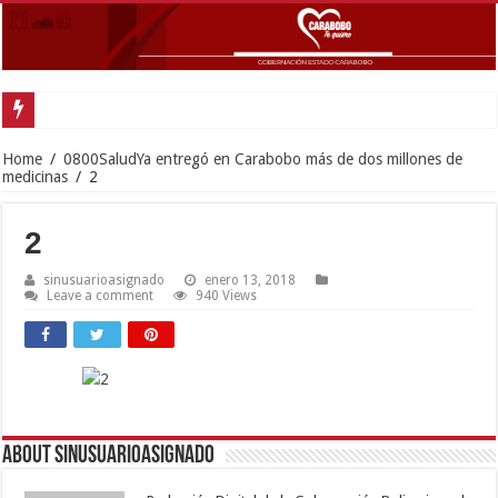
Home
/
0800SaludYa entregó en Carabobo más de dos millones de
medicinas
/
2
2
sinusuarioasignado
enero 13, 2018
Leave a comment
940 Views
About sinusuarioasignado