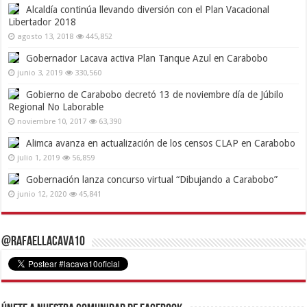
Alcaldía continúa llevando diversión con el Plan Vacacional
Libertador 2018
agosto 13, 2018
445,852
Gobernador Lacava activa Plan Tanque Azul en Carabobo
junio 3, 2019
330,560
Gobierno de Carabobo decretó 13 de noviembre día de Júbilo
Regional No Laborable
noviembre 10, 2017
63,390
Alimca avanza en actualización de los censos CLAP en Carabobo
julio 1, 2019
56,859
Gobernación lanza concurso virtual “Dibujando a Carabobo”
junio 12, 2020
45,841
@RafaelLacava10