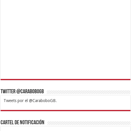
Twitter @CaraboboGB
Tweets por el @CaraboboGB.
1xbet
https://mvbcasino.com/
Betturkey
Betist
Kralbet
Supertotobet
Tipobet
Matadorbet
Mariobet
Cartel de Notificación