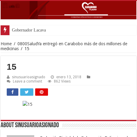
Gobernador Lacava y alcaldesa Riera supervisaro
Home
/
0800SaludYa entregó en Carabobo más de dos millones de
medicinas
/
15
15
sinusuarioasignado
enero 13, 2018
Leave a comment
862 Views
About sinusuarioasignado