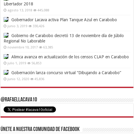
Libertador 2018
agosto 13, 2018
445,088
Gobernador Lacava activa Plan Tanque Azul en Carabobo
junio 3, 2019
330,426
Gobierno de Carabobo decretó 13 de noviembre día de Júbilo
Regional No Laborable
noviembre 10, 2017
63,385
Alimca avanza en actualización de los censos CLAP en Carabobo
julio 1, 2019
56,853
Gobernación lanza concurso virtual “Dibujando a Carabobo”
junio 12, 2020
45,836
@RafaelLacava10
Únete a nuestra comunidad de Facebook