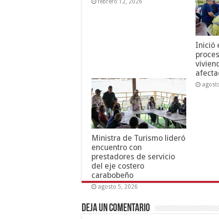
febrero 12, 2026
Inició
proces
vivien
afecta
agost
Ministra de Turismo lideró
encuentro con
prestadores de servicio
del eje costero
carabobeño
agosto 5, 2026
Deja un comentario