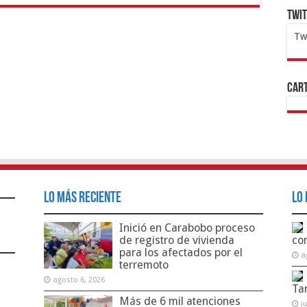
Twi
Tw
1x
ht
Cart
Lo Más Reciente
Lo 
Inició en Carabobo proceso
de registro de vivienda
co
para los afectados por el
a
terremoto
agosto 6, 2026
Ta
Más de 6 mil atenciones
j