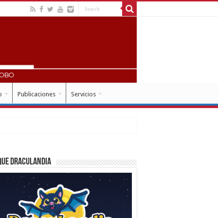
o
Publicaciones
Servicios
que Draculandia