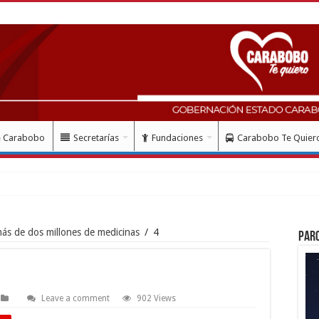
e Carabobo
Secretarías
Fundaciones
Carabobo Te Quier
ud con instalación gratuita d
s de dos millones de medicinas
/
4
Par
Leave a comment
902 Views