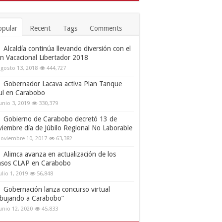
opular
Recent
Tags
Comments
Alcaldía continúa llevando diversión con el
an Vacacional Libertador 2018
gosto 13, 2018
444,727
Gobernador Lacava activa Plan Tanque
ul en Carabobo
unio 3, 2019
330,379
Gobierno de Carabobo decretó 13 de
viembre día de Júbilo Regional No Laborable
oviembre 10, 2017
63,382
Alimca avanza en actualización de los
nsos CLAP en Carabobo
ulio 1, 2019
56,848
Gobernación lanza concurso virtual
ibujando a Carabobo”
unio 12, 2020
45,833