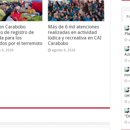
P
 en Carabobo
Más de 6 mil atenciones
o de registro de
realizadas en actividad
Pl
da para los
lúdica y recreativa en CAI
a
dos por el terremoto
Carabobo
o 6, 2026
agosto 6, 2026
Az
j
no
n
ce
j
“D
j