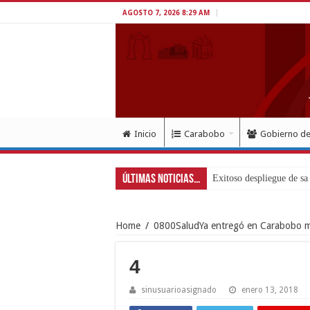
AGOSTO 7, 2026 8:29 AM
Inicio
Carabobo
Gobierno d
Últimas Noticias...
Exitoso despliegue de sal
Home
/
0800SaludYa entregó en Carabobo má
4
sinusuarioasignado
enero 13, 2018