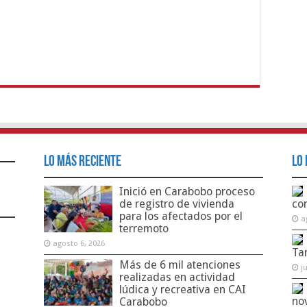
Lo Más Reciente
Lo 
Inició en Carabobo proceso
de registro de vivienda
co
para los afectados por el
a
terremoto
agosto 6, 2026
Ta
Más de 6 mil atenciones
j
realizadas en actividad
lúdica y recreativa en CAI
no
Carabobo