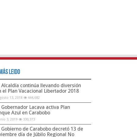
Más Leido
Alcaldía continúa llevando diversión
n el Plan Vacacional Libertador 2018
gosto 13, 2018
444,682
Gobernador Lacava activa Plan
nque Azul en Carabobo
unio 3, 2019
330,373
Gobierno de Carabobo decretó 13 de
viembre día de Júbilo Regional No