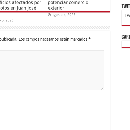
ficios afectados por
potenciar comercio
Twi
otos en Juan José
exterior
agosto 4, 2026
Tw
o 5, 2026
1x
ht
Cart
publicada.
Los campos necesarios están marcados
*