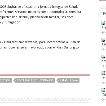
800SaludYa, se efectuó una Jornada Integral de Salud,
diferentes servicios médicos como odontología, consulta
P
ipertensión arterial, planificación familiar, sesiones
n y fumigación.
Pl
a
s 21 mujeres embarazadas, para incorporarlas al Plan de
Az
onas, quienes serán favorecidos con el Plan Quirúrgico
j
no
n
ce
GESTION
GOBIERNO REVOLUCIONARIO
RAFAELLACAVA
j
“D
j