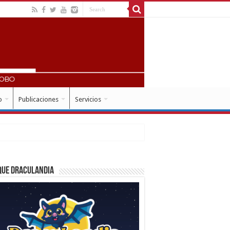
o
Publicaciones
Servicios
que Draculandia