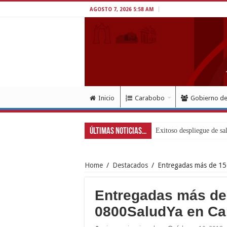
AGOSTO 7, 2026 5:58 AM
Inicio
Carabobo
Gobierno d
Últimas Noticias...
Home
/
Destacados
/
Entregadas más de 15
Entregadas más de 
0800SaludYa en C