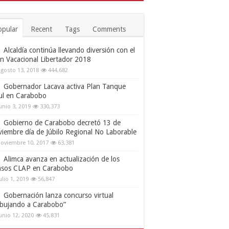
opular
Recent
Tags
Comments
Alcaldía continúa llevando diversión con el
an Vacacional Libertador 2018
gosto 13, 2018
444,682
Gobernador Lacava activa Plan Tanque
ul en Carabobo
unio 3, 2019
330,373
Gobierno de Carabobo decretó 13 de
viembre día de Júbilo Regional No Laborable
oviembre 10, 2017
63,381
Alimca avanza en actualización de los
nsos CLAP en Carabobo
ulio 1, 2019
56,847
Gobernación lanza concurso virtual
ibujando a Carabobo”
unio 12, 2020
45,831