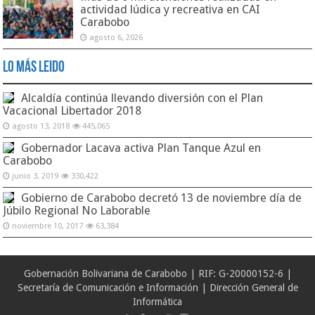
actividad lúdica y recreativa en CAI
Carabobo
agosto 6, 2026
Lo Más Leido
Alcaldía continúa llevando diversión con el Plan
Vacacional Libertador 2018
agosto 13, 2018
445,065
Gobernador Lacava activa Plan Tanque Azul en
Carabobo
junio 3, 2019
330,422
Gobierno de Carabobo decretó 13 de noviembre día de
Júbilo Regional No Laborable
noviembre 10, 2017
63,384
Gobernación Bolivariana de Carabobo | RIF: G-20000152-6 |
Secretaría de Comunicación e Información | Dirección General de
Informática