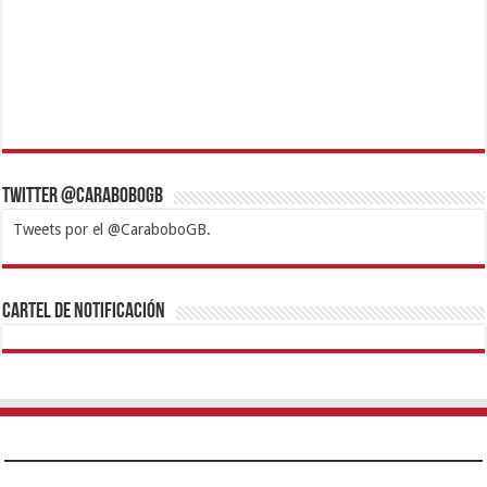
Twitter @CaraboboGB
Tweets por el @CaraboboGB.
1xbet
https://mvbcasino.com/
Betturkey
Betist
Kralbet
Supertotobet
Tipobet
Matadorbet
Mariobet
Cartel de Notificación