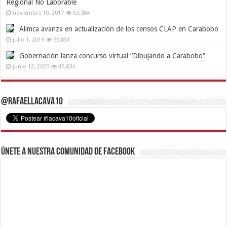
Regional No Laborable
noviembre 10, 2017
63,384
Alimca avanza en actualización de los censos CLAP en Carabobo
julio 1, 2019
56,851
Gobernación lanza concurso virtual “Dibujando a Carabobo”
junio 12, 2020
45,834
@RafaelLacava10
Únete a nuestra comunidad de Facebook