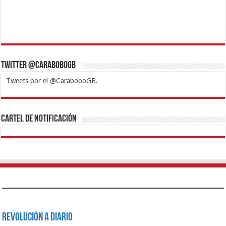
Twitter @CaraboboGB
Tweets por el @CaraboboGB.
1xbet
https://mvbcasino.com/
Betturkey
Betist
Kralbet
Supertotobet
Tipobet
Matadorbet
Mariobet
Cartel de Notificación
Revolución a Diario