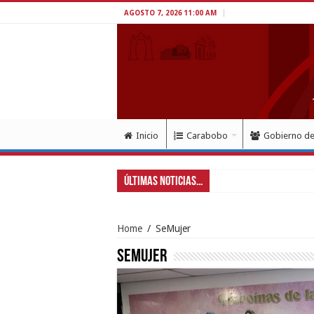
AGOSTO 7, 2026 11:00 AM
Inicio
Carabobo
Gobierno d
Últimas Noticias...
Home
/
SeMujer
SeMujer