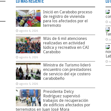
Lo Más Reciente
Lo 
Inició en Carabobo proceso
de registro de vivienda
co
para los afectados por el
a
terremoto
agosto 6, 2026
Ta
Más de 6 mil atenciones
j
realizadas en actividad
lúdica y recreativa en CAI
no
Carabobo
La
agosto 6, 2026
n
Ministra de Turismo lideró
encuentro con prestadores
de servicio del eje costero
carabobeño
agosto 5, 2026
Presidenta Delcy
Rodríguez supervisó
trabajos de recuperación
de edificios afectados por
terremotos en Juan José Mora