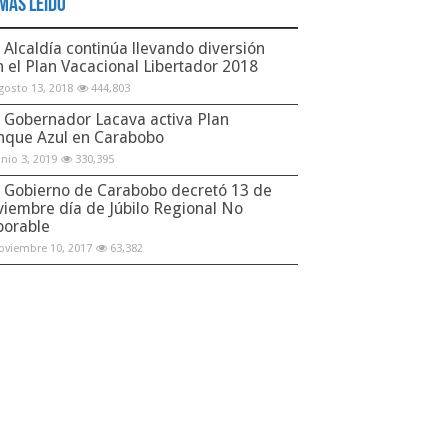
Más Leido
Alcaldía continúa llevando diversión
n el Plan Vacacional Libertador 2018
gosto 13, 2018
444,803
Gobernador Lacava activa Plan
nque Azul en Carabobo
unio 3, 2019
330,395
Gobierno de Carabobo decretó 13 de
viembre día de Júbilo Regional No
borable
oviembre 10, 2017
63,382