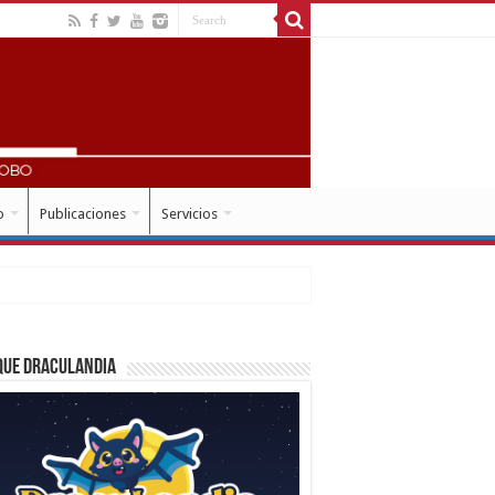
o
Publicaciones
Servicios
que Draculandia