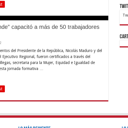
st
Twi
Tw
1x
ht
e” capacitó a más de 50 trabajadores
Cart
2
entos del Presidente de la República, Nicolás Maduro y del
 Ejecutivo Regional, fueron certificados a través del
legas, secretaria para la Mujer, Equidad e Igualdad de
esta jornada formativa …
st