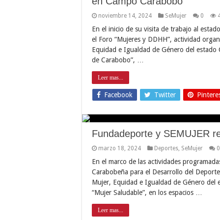
en Campo Carabobo
noviembre 14, 2024
SeMujer
0
En el inicio de su visita de trabajo al est
el Foro “Mujeres y DDHH”, actividad organi
Equidad e Igualdad de Género del estado C
de Carabobo”, …
Leer mas...
Facebook
Twitter
Pintere
Fundadeporte y SEMUJER rea
marzo 18, 2024
Deportes
,
SeMujer
0
En el marco de las actividades programadas
Carabobeña para el Desarrollo del Deporte,
Mujer, Equidad e Igualdad de Género del e
“Mujer Saludable”, en los espacios …
Leer mas...