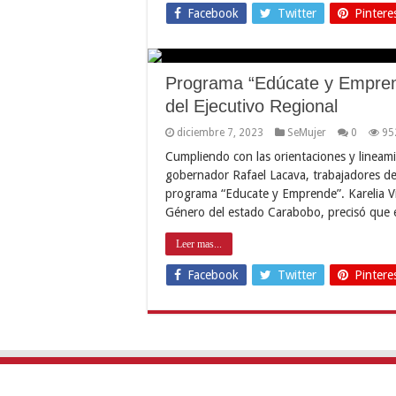
Facebook
Twitter
Pintere
Programa “Edúcate y Emprend
del Ejecutivo Regional
diciembre 7, 2023
SeMujer
0
95
Cumpliendo con las orientaciones y lineami
gobernador Rafael Lacava, trabajadores del
programa “Educate y Emprende”. Karelia Vil
Género del estado Carabobo, precisó que 
Leer mas...
Facebook
Twitter
Pintere