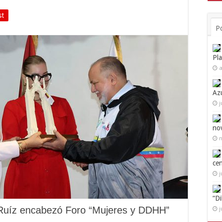
st
P
Pl
a
Az
j
no
n
ce
j
“D
 Ruíz encabezó Foro “Mujeres y DDHH”
j