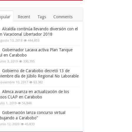
opular
Recent
Tags
Comments
Alcaldía continúa llevando diversión con el
an Vacacional Libertador 2018
gosto 13, 2018
444,803
Gobernador Lacava activa Plan Tanque
ul en Carabobo
unio 3, 2019
330,395
Gobierno de Carabobo decretó 13 de
viembre día de Júbilo Regional No Laborable
oviembre 10, 2017
63,382
Alimca avanza en actualización de los
nsos CLAP en Carabobo
ulio 1, 2019
56,848
Gobernación lanza concurso virtual
ibujando a Carabobo”
unio 12, 2020
45,833