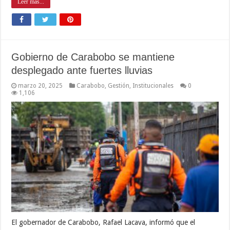
Leer mas...
Gobierno de Carabobo se mantiene
desplegado ante fuertes lluvias
marzo 20, 2025
Carabobo
,
Gestión
,
Institucionales
0
1,106
El gobernador de Carabobo, Rafael Lacava, informó que el