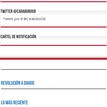
Twitter @CaraboboGB
Tweets por el @CaraboboGB.
1xbet
https://mvbcasino.com/
Betturkey
Betist
Kralbet
Supertotobet
Tipobet
Matadorbet
Mariobet
Cartel de Notificación
Revolución a Diario
Lo Más Reciente