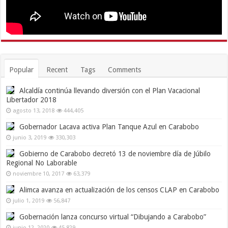
Popular
Recent
Tags
Comments
Alcaldía continúa llevando diversión con el Plan Vacacional
Libertador 2018
agosto 13, 2018
444,405
Gobernador Lacava activa Plan Tanque Azul en Carabobo
junio 3, 2019
330,303
Gobierno de Carabobo decretó 13 de noviembre día de Júbilo
Regional No Laborable
noviembre 10, 2017
63,379
Alimca avanza en actualización de los censos CLAP en Carabobo
julio 1, 2019
56,847
Gobernación lanza concurso virtual “Dibujando a Carabobo”
junio 12, 2020
45,829