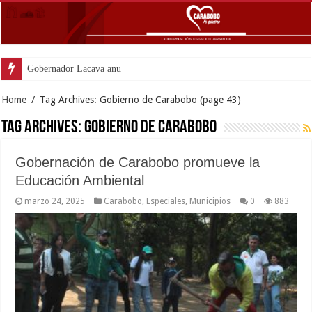
Gobernador Lacava anunció colocación de más de mil 500
Home
/
Tag Archives: Gobierno de Carabobo
(page 43)
Tag Archives:
Gobierno de Carabobo
Gobernación de Carabobo promueve la
Educación Ambiental
marzo 24, 2025
Carabobo
,
Especiales
,
Municipios
0
883