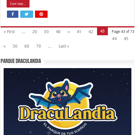
Leer mas...
43
« First
...
20
30
40
«
41
42
Page 43 of 73
44
45
»
50
60
70
...
Last »
Parque Draculandia