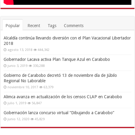
Popular
Recent
Tags
Comments
Alcaldía continúa llevando diversión con el Plan Vacacional Libertador
2018
agosto 13, 2018
444,342
Gobernador Lacava activa Plan Tanque Azul en Carabobo
junio 3, 2019
330,288
Gobierno de Carabobo decretó 13 de noviembre día de Júbilo
Regional No Laborable
noviembre 10, 2017
63,379
Alimca avanza en actualización de los censos CLAP en Carabobo
julio 1, 2019
56,847
Gobernación lanza concurso virtual “Dibujando a Carabobo”
junio 12, 2020
45,829