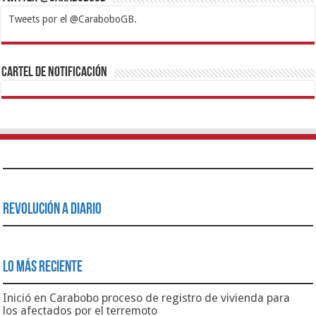
Tweets por el @CaraboboGB.
1xbet
https://mvbcasino.com/
Betturkey
Betist
Kralbet
Supertotobet
Tipobet
Matadorbet
Mariobet
Cartel de Notificación
Revolución a Diario
Lo Más Reciente
Inició en Carabobo proceso de registro de vivienda para
los afectados por el terremoto