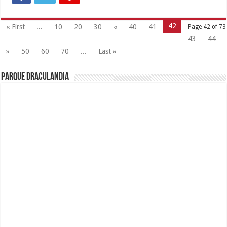
42
« First
...
10
20
30
«
40
41
Page 42 of 73
43
44
»
50
60
70
...
Last »
Parque Draculandia