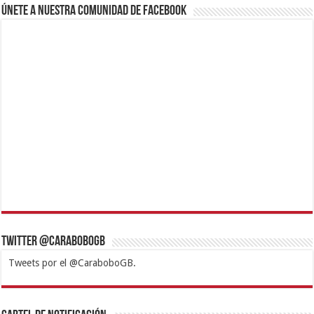
Únete a nuestra comunidad de Facebook
Twitter @CaraboboGB
Tweets por el @CaraboboGB.
1xbet
https://mvbcasino.com/
Betturkey
Betist
Kralbet
Supertotobet
Tipobet
Matadorbet
Mariobet