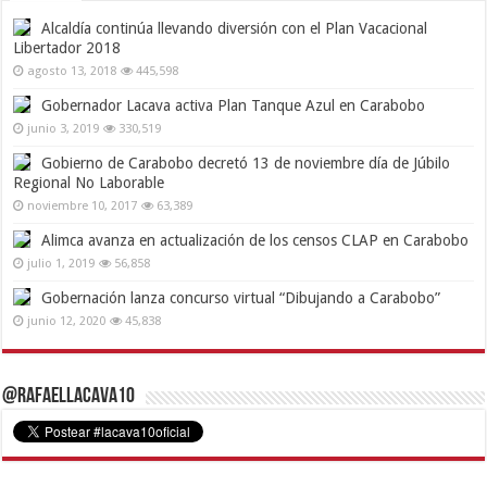
Alcaldía continúa llevando diversión con el Plan Vacacional
Libertador 2018
agosto 13, 2018
445,598
Gobernador Lacava activa Plan Tanque Azul en Carabobo
junio 3, 2019
330,519
Gobierno de Carabobo decretó 13 de noviembre día de Júbilo
Regional No Laborable
noviembre 10, 2017
63,389
Alimca avanza en actualización de los censos CLAP en Carabobo
julio 1, 2019
56,858
Gobernación lanza concurso virtual “Dibujando a Carabobo”
junio 12, 2020
45,838
@RafaelLacava10