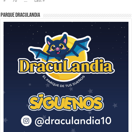
»
70
...
Last »
Parque Draculandia