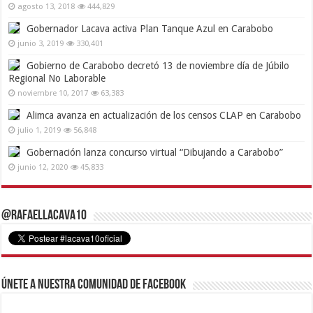
agosto 13, 2018
444,829
Gobernador Lacava activa Plan Tanque Azul en Carabobo
junio 3, 2019
330,401
Gobierno de Carabobo decretó 13 de noviembre día de Júbilo
Regional No Laborable
noviembre 10, 2017
63,383
Alimca avanza en actualización de los censos CLAP en Carabobo
julio 1, 2019
56,848
Gobernación lanza concurso virtual “Dibujando a Carabobo”
junio 12, 2020
45,833
@RafaelLacava10
Únete a nuestra comunidad de Facebook