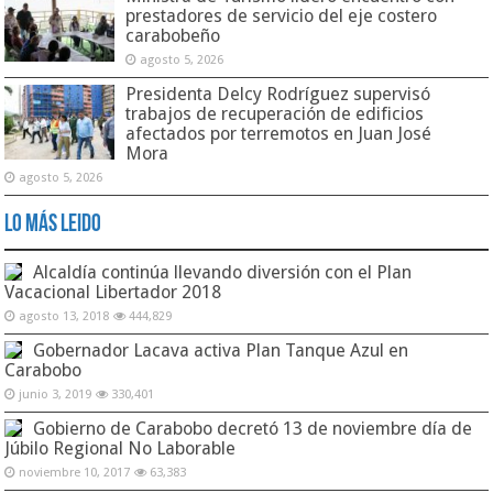
prestadores de servicio del eje costero
carabobeño
agosto 5, 2026
Presidenta Delcy Rodríguez supervisó
trabajos de recuperación de edificios
afectados por terremotos en Juan José
Mora
agosto 5, 2026
Lo Más Leido
Alcaldía continúa llevando diversión con el Plan
Vacacional Libertador 2018
agosto 13, 2018
444,829
Gobernador Lacava activa Plan Tanque Azul en
Carabobo
junio 3, 2019
330,401
Gobierno de Carabobo decretó 13 de noviembre día de
Júbilo Regional No Laborable
noviembre 10, 2017
63,383