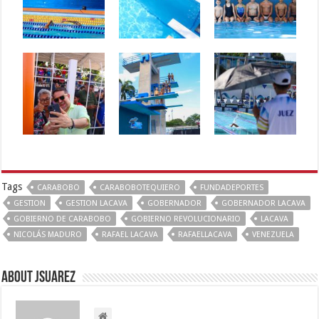
Tags
CARABOBO
CARABOBOTEQUIERO
FUNDADEPORTES
GESTION
GESTION LACAVA
GOBERNADOR
GOBERNADOR LACAVA
GOBIERNO DE CARABOBO
GOBIERNO REVOLUCIONARIO
LACAVA
NICOLÁS MADURO
RAFAEL LACAVA
RAFAELLACAVA
VENEZUELA
About Jsuarez