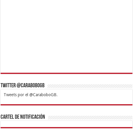
Twitter @CaraboboGB
Tweets por el @CaraboboGB.
1xbet
https://mvbcasino.com/
Betturkey
Betist
Kralbet
Supertotobet
Tipobet
Matadorbet
Mariobet
Cartel de Notificación