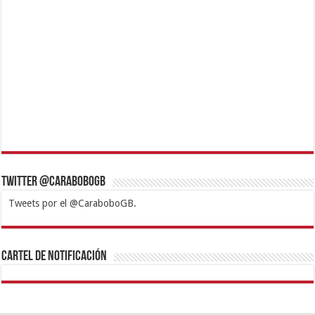
Twitter @CaraboboGB
Tweets por el @CaraboboGB.
1xbet
https://mvbcasino.com/
Betturkey
Betist
Kralbet
Supertotobet
Tipobet
Matadorbet
Mariobet
Cartel de Notificación