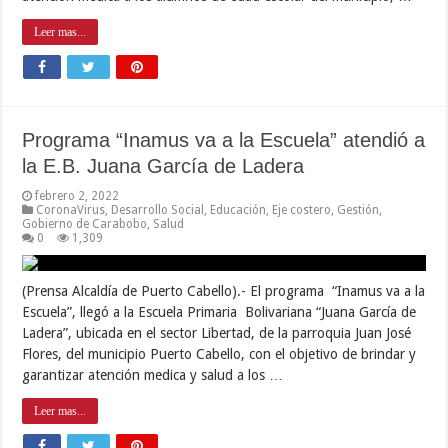
Leer mas...
Programa “Inamus va a la Escuela” atendió a
la E.B. Juana García de Ladera
febrero 2, 2022
CoronaVirus
,
Desarrollo Social
,
Educación
,
Eje costero
,
Gestión
,
Gobierno de Carabobo
,
Salud
0
1,309
(Prensa Alcaldía de Puerto Cabello).- El programa “Inamus va a la
Escuela”, llegó a la Escuela Primaria Bolivariana “Juana García de
Ladera”, ubicada en el sector Libertad, de la parroquia Juan José
Flores, del municipio Puerto Cabello, con el objetivo de brindar y
garantizar atención medica y salud a los …
Leer mas...