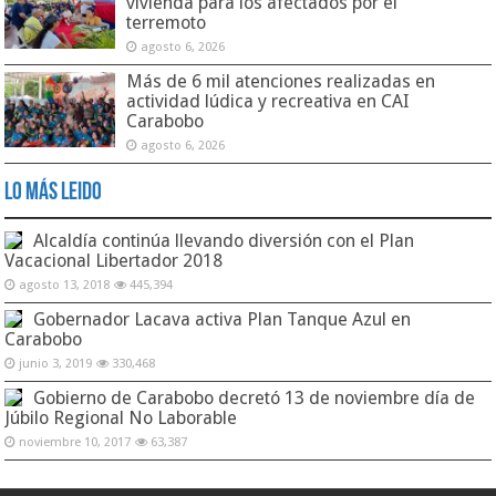
vivienda para los afectados por el
terremoto
agosto 6, 2026
Más de 6 mil atenciones realizadas en
actividad lúdica y recreativa en CAI
Carabobo
agosto 6, 2026
Lo Más Leido
Alcaldía continúa llevando diversión con el Plan
Vacacional Libertador 2018
agosto 13, 2018
445,394
Gobernador Lacava activa Plan Tanque Azul en
Carabobo
junio 3, 2019
330,468
Gobierno de Carabobo decretó 13 de noviembre día de
Júbilo Regional No Laborable
noviembre 10, 2017
63,387