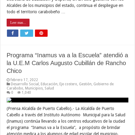
Alcaldes de los municipios del estado, continua el despliegue en
todo el territorio carabobeño …
Leer mas...
Programa “Inamus va a la Escuela” atendió a
la U.E.M Carlos Augusto Cubillán de Rancho
Chico
febrero 17, 2022
Desarrollo Social
,
Educación
,
Eje costero
,
Gestión
,
Gobierno de
Carabobo
,
Municipios
,
Salud
0
1,040
(Prensa Alcaldía de Puerto Cabello).- La Alcaldía de Puerto
Cabello a través del Instituto Autónomo Municipal para la Salud
(Inamus) continúa llevando a los centros educativos de la ciudad
el programa “Inamus va a la Escuela”, a propósito de brindar
atención medica a los alumnos de edad escolar del municipio, …