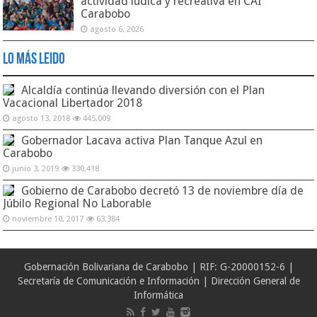
actividad lúdica y recreativa en CAI
Carabobo
agosto 6, 2026
Lo Más Leido
Alcaldía continúa llevando diversión con el Plan
Vacacional Libertador 2018
agosto 13, 2018
445,009
Gobernador Lacava activa Plan Tanque Azul en
Carabobo
junio 3, 2019
330,418
Gobierno de Carabobo decretó 13 de noviembre día de
Júbilo Regional No Laborable
noviembre 10, 2017
63,384
Gobernación Bolivariana de Carabobo | RIF: G-20000152-6 |
Secretaría de Comunicación e Información | Dirección General de
Informática