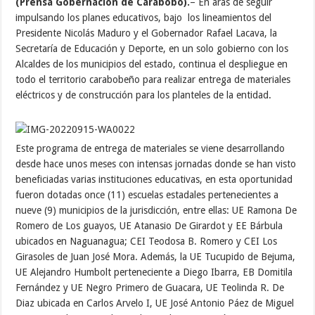
(Prensa Gobernación de Carabobo).
– En aras de seguir
impulsando los planes educativos, bajo los lineamientos del
Presidente Nicolás Maduro y el Gobernador Rafael Lacava, la
Secretaría de Educación y Deporte, en un solo gobierno con los
Alcaldes de los municipios del estado, continua el despliegue en
todo el territorio carabobeño para realizar entrega de materiales
eléctricos y de construcción para los planteles de la entidad.
Este programa de entrega de materiales se viene desarrollando
desde hace unos meses con intensas jornadas donde se han visto
beneficiadas varias instituciones educativas, en esta oportunidad
fueron dotadas once (11) escuelas estadales pertenecientes a
nueve (9) municipios de la jurisdicción, entre ellas: UE Ramona De
Romero de Los guayos, UE Atanasio De Girardot y EE Bárbula
ubicados en Naguanagua; CEI Teodosa B. Romero y CEI Los
Girasoles de Juan José Mora. Además, la UE Tucupido de Bejuma,
UE Alejandro Humbolt perteneciente a Diego Ibarra, EB Domitila
Fernández y UE Negro Primero de Guacara, UE Teolinda R. De
Diaz ubicada en Carlos Arvelo I, UE José Antonio Páez de Miguel