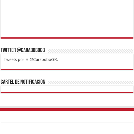
Twitter @CaraboboGB
Tweets por el @CaraboboGB.
1xbet
https://mvbcasino.com/
Betturkey
Betist
Kralbet
Supertotobet
Tipobet
Matadorbet
Mariobet
Cartel de Notificación