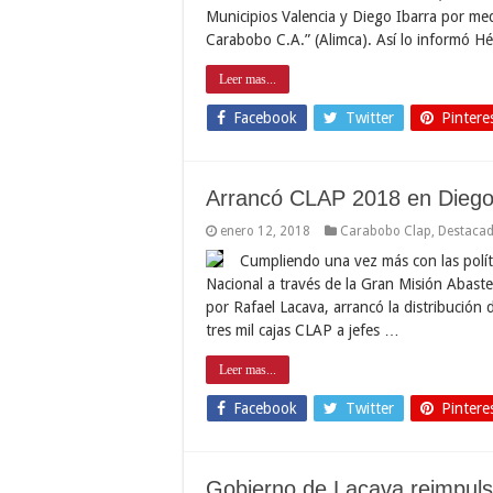
Municipios Valencia y Diego Ibarra por me
Carabobo C.A.” (Alimca). Así lo informó H
Leer mas...
Facebook
Twitter
Pintere
Arrancó CLAP 2018 en Diego
enero 12, 2018
Carabobo Clap
,
Destaca
Cumpliendo una vez más con las polít
Nacional a través de la Gran Misión Abas
por Rafael Lacava, arrancó la distribución
tres mil cajas CLAP a jefes …
Leer mas...
Facebook
Twitter
Pintere
Gobierno de Lacava reimpulsar