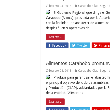
febrero 25, 2018
Carabobo Clap
,
Segurid
El Gobierno Regional que dirige el G
Carabobo (Alimca), presidida por la Autori
con la finalidad de abastecer de alimentos
desplegó en 9 operativos de …
Leer mas...
Facebook
Twitter
Pintere
Alimentos Carabobo promueve
febrero 22, 2018
Carabobo Clap
,
Segurid
Producir para garantizar el abastecimi
el principal objetivo del ciclo de asamblea
y Producción (CLAP), adelantadas por la E
de la entidad. “Alimentos …
Leer mas...