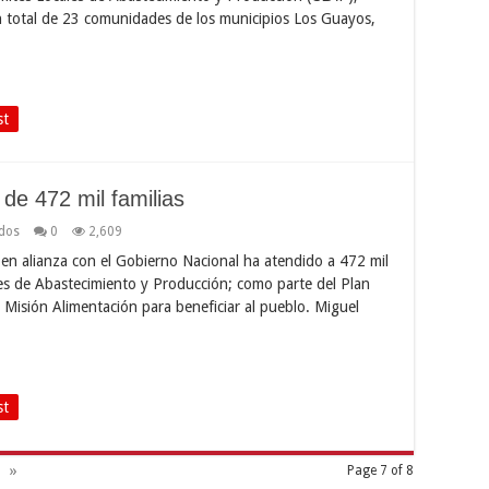
un total de 23 comunidades de los municipios Los Guayos,
st
e 472 mil familias
dos
0
2,609
en alianza con el Gobierno Nacional ha atendido a 472 mil
les de Abastecimiento y Producción; como parte del Plan
a Misión Alimentación para beneficiar al pueblo. Miguel
st
»
Page 7 of 8