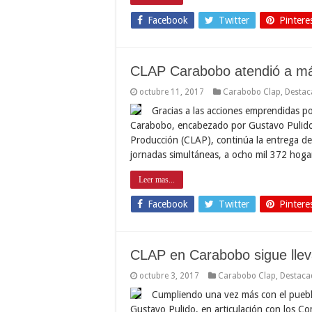
Facebook
Twitter
Pintere
CLAP Carabobo atendió a más
octubre 11, 2017
Carabobo Clap
,
Destac
Gracias a las acciones emprendidas po
Carabobo, encabezado por Gustavo Pulido,
Producción (CLAP), continúa la entrega de 
jornadas simultáneas, a ocho mil 372 hog
Leer mas...
Facebook
Twitter
Pintere
CLAP en Carabobo sigue llev
octubre 3, 2017
Carabobo Clap
,
Destaca
Cumpliendo una vez más con el puebl
Gustavo Pulido, en articulación con los C