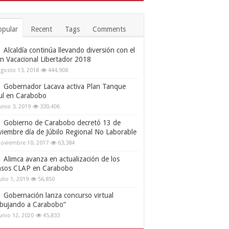
opular
Recent
Tags
Comments
Alcaldía continúa llevando diversión con el
an Vacacional Libertador 2018
gosto 13, 2018
444,908
Gobernador Lacava activa Plan Tanque
ul en Carabobo
unio 3, 2019
330,406
Gobierno de Carabobo decretó 13 de
viembre día de Júbilo Regional No Laborable
oviembre 10, 2017
63,384
Alimca avanza en actualización de los
nsos CLAP en Carabobo
ulio 1, 2019
56,850
Gobernación lanza concurso virtual
ibujando a Carabobo”
unio 12, 2020
45,833