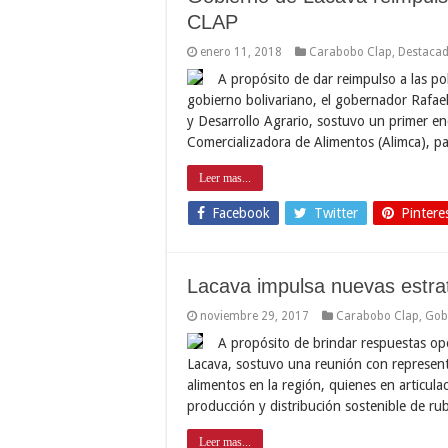
CLAP
enero 11, 2018
Carabobo Clap
,
Destaca
A propósito de dar reimpulso a las po
gobierno bolivariano, el gobernador Rafael
y Desarrollo Agrario, sostuvo un primer en
Comercializadora de Alimentos (Alimca), p
Leer mas...
Facebook
Twitter
Pintere
Lacava impulsa nuevas estra
noviembre 29, 2017
Carabobo Clap
,
Gob
A propósito de brindar respuestas op
Lacava, sostuvo una reunión con representa
alimentos en la región, quienes en articula
producción y distribución sostenible de ru
Leer mas...