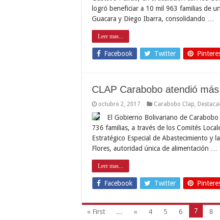
logró beneficiar a 10 mil 963 familias de 
Guacara y Diego Ibarra, consolidando …
Leer mas...
Facebook
Twitter
Pintere
CLAP Carabobo atendió más d
octubre 2, 2017
Carabobo Clap
,
Destaca
El Gobierno Bolivariano de Carabobo 
736 familias, a través de los Comités Loca
Estratégico Especial de Abastecimiento y l
Flores, autoridad única de alimentación …
Leer mas...
Facebook
Twitter
Pintere
7
« First
...
«
4
5
6
8