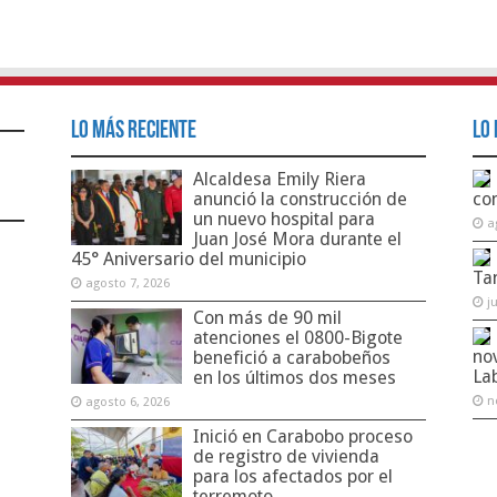
Lo Más Reciente
Lo 
Alcaldesa Emily Riera
anunció la construcción de
co
un nuevo hospital para
a
Juan José Mora durante el
45° Aniversario del municipio
Ta
agosto 7, 2026
j
Con más de 90 mil
atenciones el 0800-Bigote
no
benefició a carabobeños
La
en los últimos dos meses
n
agosto 6, 2026
Inició en Carabobo proceso
de registro de vivienda
para los afectados por el
terremoto