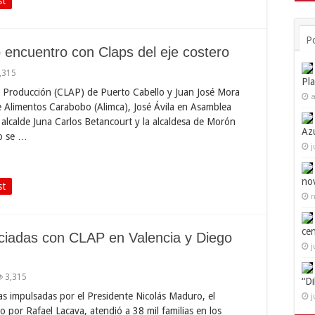
st
P
 encuentro con Claps del eje costero
,315
Pl
y Producción (CLAP) de Puerto Cabello y Juan José Mora
a
e Alimentos Carabobo (Alimca), José Ávila en Asamblea
alcalde Juna Carlos Betancourt y la alcaldesa de Morón
Az
ro se …
j
no
st
n
ce
iciadas con CLAP en Valencia y Diego
j
3,315
“D
ias impulsadas por el Presidente Nicolás Maduro, el
j
 por Rafael Lacava, atendió a 38 mil familias en los