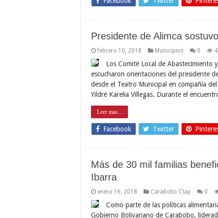
Facebook
Twitter
Pintere
Presidente de Alimca sostuvo
febrero 10, 2018
Municipios
0
4
Los Comité Local de Abastecimiento 
escucharon orientaciones del presidente d
desde el Teatro Municipal en compañía del 
Yildré Karelia Villegas. Durante el encuent
Leer mas...
Facebook
Twitter
Pintere
Más de 30 mil familias benef
Ibarra
enero 16, 2018
Carabobo Clap
0
Como parte de las políticas alimentar
Gobierno Bolivariano de Carabobo, liderado