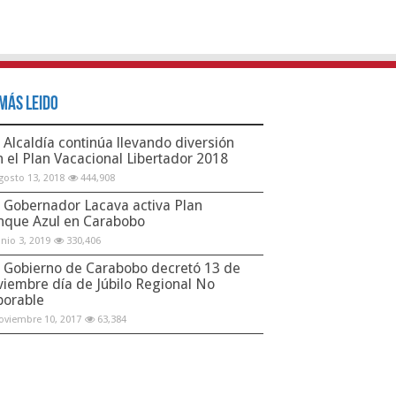
Más Leido
Alcaldía continúa llevando diversión
n el Plan Vacacional Libertador 2018
gosto 13, 2018
444,908
Gobernador Lacava activa Plan
nque Azul en Carabobo
unio 3, 2019
330,406
Gobierno de Carabobo decretó 13 de
viembre día de Júbilo Regional No
borable
oviembre 10, 2017
63,384