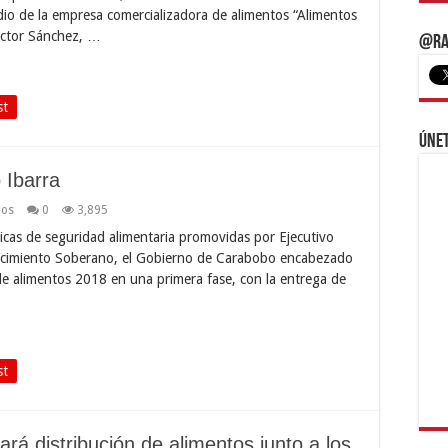
dio de la empresa comercializadora de alimentos “Alimentos
éctor Sánchez, …
@Ra
st
Únet
 Ibarra
dos
0
3,895
icas de seguridad alimentaria promovidas por Ejecutivo
tecimiento Soberano, el Gobierno de Carabobo encabezado
 de alimentos 2018 en una primera fase, con la entrega de
st
á distribución de alimentos junto a los