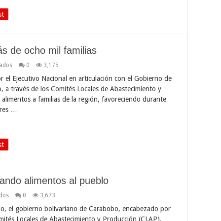
st
 de ocho mil familias
ados
0
3,175
r el Ejecutivo Nacional en articulación con el Gobierno de
 a través de los Comités Locales de Abastecimiento y
alimentos a familias de la región, favoreciendo durante
ares …
st
ando alimentos al pueblo
dos
0
3,673
o, el gobierno bolivariano de Carabobo, encabezado por
omités Locales de Abastecimiento y Producción (CLAP),