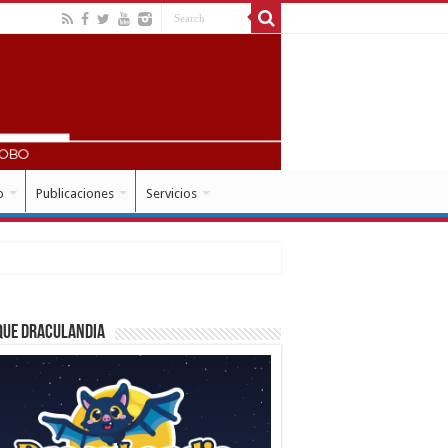
o
Publicaciones
Servicios
que Draculandia