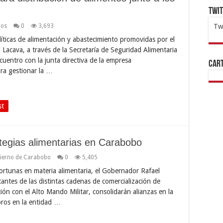
Twi
dos
0
3,693
Tw
líticas de alimentación y abastecimiento promovidas por el
1x
ht
 Lacava, a través de la Secretaría de Seguridad Alimentaria
cuentro con la junta directiva de la empresa
Cart
ara gestionar la …
st
tegias alimentarias en Carabobo
ierno de Carabobo
0
5,405
ortunas en materia alimentaria, el Gobernador Rafael
ntes de las distintas cadenas de comercialización de
ción con el Alto Mando Militar, consolidarán alianzas en la
bros en la entidad …