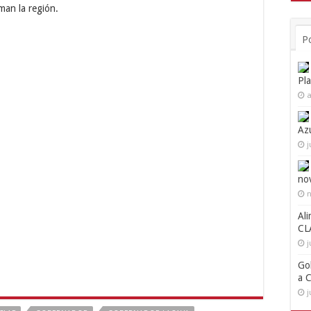
rman la región.
P
Pl
a
Az
j
no
n
Ali
CL
j
Go
a 
j