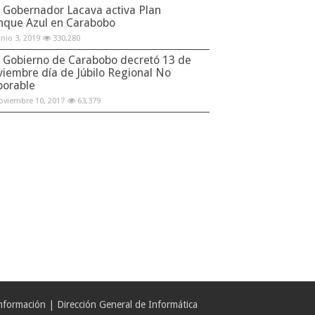
Gobernador Lacava activa Plan
nque Azul en Carabobo
unio 3, 2019
330,280
Gobierno de Carabobo decretó 13 de
viembre día de Júbilo Regional No
borable
oviembre 10, 2017
63,379
formación | Dirección General de Informática