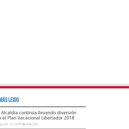
Más Leido
Alcaldía continúa llevando diversión
n el Plan Vacacional Libertador 2018
gosto 13, 2018
444,333