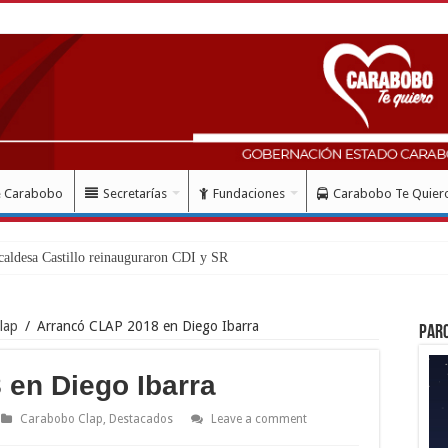
e Carabobo
Secretarías
Fundaciones
Carabobo Te Quier
aldesa Castillo reinauguraron CDI y SRI Canaima al sur de Va
lap
/
Arrancó CLAP 2018 en Diego Ibarra
Par
en Diego Ibarra
Carabobo Clap
,
Destacados
Leave a comment