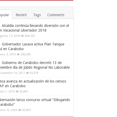
opular
Recent
Tags
Comments
Alcaldía continúa llevando diversión con el
an Vacacional Libertador 2018
gosto 13, 2018
444,333
Gobernador Lacava activa Plan Tanque
ul en Carabobo
unio 3, 2019
330,280
Gobierno de Carabobo decretó 13 de
viembre día de Júbilo Regional No Laborable
oviembre 10, 2017
63,379
mca avanza en actualización de los censos
AP en Carabobo
ulio 1, 2019
56,847
bernación lanza concurso virtual “Dibujando
Carabobo”
unio 12, 2020
45,829