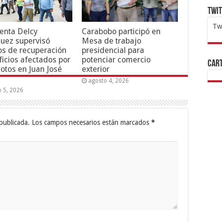
Twi
Tw
enta Delcy
Carabobo participó en
uez supervisó
Mesa de trabajo
1x
ht
os de recuperación
presidencial para
ficios afectados por
potenciar comercio
Cart
otos en Juan José
exterior
agosto 4, 2026
o 5, 2026
publicada.
Los campos necesarios están marcados
*