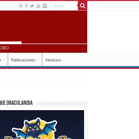
o
Publicaciones
Servicios
que Draculandia