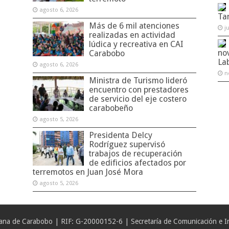
agosto 6, 2026
Ta
Más de 6 mil atenciones
j
realizadas en actividad
lúdica y recreativa en CAI
no
Carabobo
La
agosto 6, 2026
n
Ministra de Turismo lideró
encuentro con prestadores
de servicio del eje costero
carabobeño
agosto 5, 2026
Presidenta Delcy
Rodríguez supervisó
trabajos de recuperación
de edificios afectados por
terremotos en Juan José Mora
agosto 5, 2026
iana de Carabobo | RIF: G-20000152-6 | Secretaría de Comunicación e In