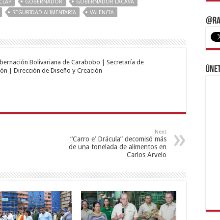
CLAP
GOBERNADOR
GOBERNADOR LACAVA
SEGURIDAD ALIMENTARIA
VALENCIA
@Ra
obernación Bolivariana de Carabobo | Secretaría de
Únet
ón | Dirección de Diseño y Creación
Next
“Carro e’ Drácula” decomisó más
de una tonelada de alimentos en
Carlos Arvelo