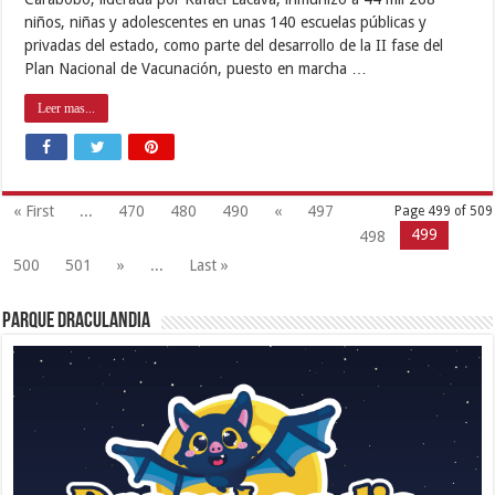
niños, niñas y adolescentes en unas 140 escuelas públicas y
privadas del estado, como parte del desarrollo de la II fase del
Plan Nacional de Vacunación, puesto en marcha …
Leer mas...
« First
...
470
480
490
«
497
Page 499 of 509
499
498
500
501
»
...
Last »
Parque Draculandia