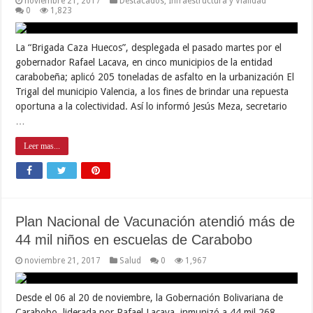
noviembre 21, 2017
Destacados
,
Infraestructura y Vialidad
0
1,823
La “Brigada Caza Huecos”, desplegada el pasado martes por el
gobernador Rafael Lacava, en cinco municipios de la entidad
carabobeña; aplicó 205 toneladas de asfalto en la urbanización El
Trigal del municipio Valencia, a los fines de brindar una repuesta
oportuna a la colectividad. Así lo informó Jesús Meza, secretario
…
Leer mas...
Plan Nacional de Vacunación atendió más de
44 mil niños en escuelas de Carabobo
noviembre 21, 2017
Salud
0
1,967
Desde el 06 al 20 de noviembre, la Gobernación Bolivariana de
Carabobo, liderada por Rafael Lacava, inmunizó a 44 mil 268