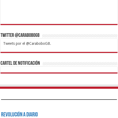
Twitter @CaraboboGB
Tweets por el @CaraboboGB.
1xbet
https://mvbcasino.com/
Betturkey
Betist
Kralbet
Supertotobet
Tipobet
Matadorbet
Mariobet
Cartel de Notificación
Revolución a Diario