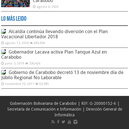
Carabobo
agosto 6, 2026
Lo Más Leido
Alcaldía continúa llevando diversión con el Plan
Vacacional Libertador 2018
agosto 13, 2018
445,094
Gobernador Lacava activa Plan Tanque Azul en
Carabobo
junio 3, 2019
330,426
Gobierno de Carabobo decretó 13 de noviembre día de
Júbilo Regional No Laborable
noviembre 10, 2017
63,385
Gobernación Bolivariana de Carabobo | RIF: G-20000152-6 |
Secretaría de Comunicación e Información | Dirección General de
Informática