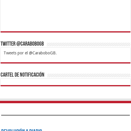
Twitter @CaraboboGB
Tweets por el @CaraboboGB.
1xbet
https://mvbcasino.com/
Betturkey
Betist
Kralbet
Supertotobet
Tipobet
Matadorbet
Mariobet
Cartel de Notificación