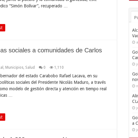
édico “Simón Bolívar”, recuperado …
P
st
Alc
Va
a
as sociales a comunidades de Carlos
Go
Ca
j
ial
,
Municipios
,
Salud
0
1,110
Go
bernador del estado Carabobo Rafael Lacava, en su
no
líticas sociales del Presidente Nicolás Maduro, a través
n
omo modelo de gestión directa y atención en tiempo real
nicas …
Ali
CL
j
st
Go
a 
j