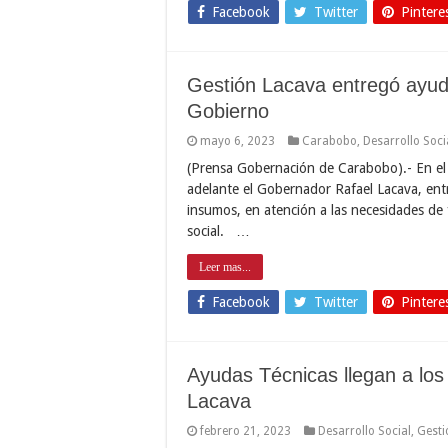
Facebook
Twitter
Pintere
Gestión Lacava entregó ayud
Gobierno
mayo 6, 2023
Carabobo
,
Desarrollo Soci
(Prensa Gobernación de Carabobo).- En el 
adelante el Gobernador Rafael Lacava, ent
insumos, en atención a las necesidades de 
social. …
Leer mas...
Facebook
Twitter
Pintere
Ayudas Técnicas llegan a lo
Lacava
febrero 21, 2023
Desarrollo Social
,
Gesti