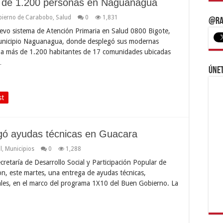
 de 1.200 personas en Naguanagua
ierno de Carabobo
,
Salud
0
1,831
@Ra
evo sistema de Atención Primaria en Salud 0800 Bigote,
 municipio Naguanagua, donde desplegó sus modernas
, a más de 1.200 habitantes de 17 comunidades ubicadas
…
Únet
st
gó ayudas técnicas en Guacara
l
,
Municipios
0
1,288
etaría de Desarrollo Social y Participación Popular de
on, este martes, una entrega de ayudas técnicas,
iales, en el marco del programa 1X10 del Buen Gobierno. La