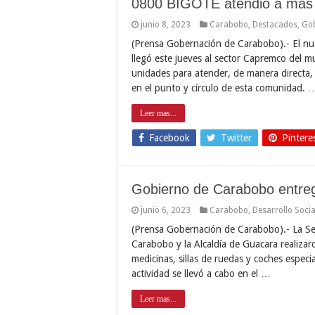
0800 BIGOTE atendió a más
junio 8, 2023
Carabobo
,
Destacados
,
Gob
(Prensa Gobernación de Carabobo).- El nu
llegó este jueves al sector Capremco del
unidades para atender, de manera directa
en el punto y círculo de esta comunidad. 
Leer mas...
Facebook
Twitter
Pintere
Gobierno de Carabobo entre
junio 6, 2023
Carabobo
,
Desarrollo Socia
(Prensa Gobernación de Carabobo).- La Secr
Carabobo y la Alcaldía de Guacara realizar
medicinas, sillas de ruedas y coches espec
actividad se llevó a cabo en el …
Leer mas...