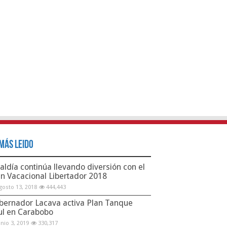
Más Leido
aldía continúa llevando diversión con el
an Vacacional Libertador 2018
gosto 13, 2018
444,443
bernador Lacava activa Plan Tanque
ul en Carabobo
unio 3, 2019
330,317