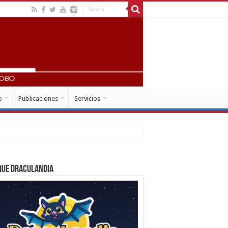
o
Publicaciones
Servicios
que Draculandia