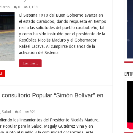
bierno
0
1,198
El Sistema 1X10 del Buen Gobierno avanza en
el estado Carabobo, dando respuesta en tiempo
real a las solicitudes del pueblo carabobeño, tal
y como ha sido instruido por el presidente de la
República Nicolás Maduro y el Gobernador
Rafael Lacava. Al cumplirse dos años de la
activación del Sistema …
Leer mas...
st
Entr
 consultorio Popular “Simón Bolívar” en
,
Salud
0
921
iendo los lineamientos del Presidente Nicolás Maduro,
er Popular para la Salud, Magaly Gutiérrez Viña y en
va, junto al pueblo y la comunidad organizada, este