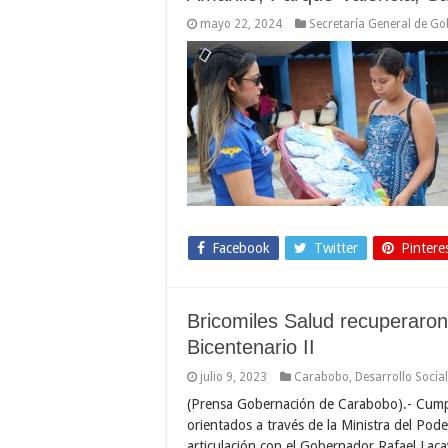
mayo 22, 2024
Secretaría General de Go
Facebook
Twitter
Pintere
Bricomiles Salud recuperaron
Bicentenario II
julio 9, 2023
Carabobo
,
Desarrollo Social
(Prensa Gobernación de Carabobo).- Cumpl
orientados a través de la Ministra del Pod
articulación con el Gobernador Rafael Laca