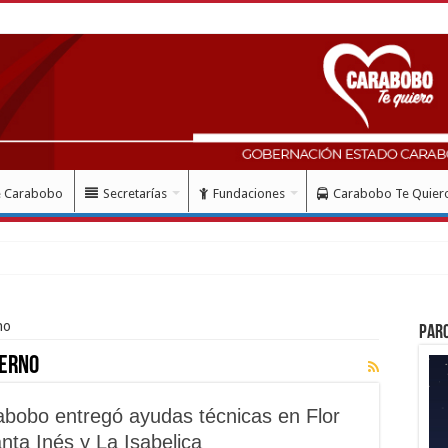
e Carabobo
Secretarías
Fundaciones
Carabobo Te Quier
no
Par
ierno
bobo entregó ayudas técnicas en Flor
nta Inés y La Isabelica