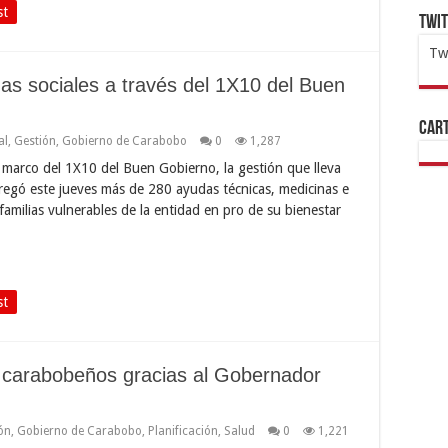
st
Twi
Tw
as sociales a través del 1X10 del Buen
1x
ht
Cart
al
,
Gestión
,
Gobierno de Carabobo
0
1,287
marco del 1X10 del Buen Gobierno, la gestión que lleva
regó este jueves más de 280 ayudas técnicas, medicinas e
familias vulnerables de la entidad en pro de su bienestar
st
s carabobeños gracias al Gobernador
ón
,
Gobierno de Carabobo
,
Planificación
,
Salud
0
1,221