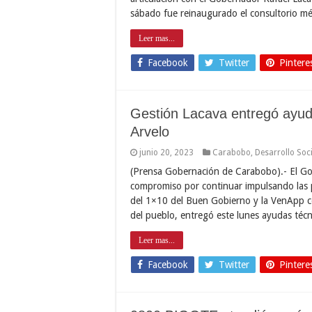
sábado fue reinaugurado el consultorio m
Leer mas...
Facebook
Twitter
Pintere
Gestión Lacava entregó ayud
Arvelo
junio 20, 2023
Carabobo
,
Desarrollo Soc
(Prensa Gobernación de Carabobo).- El Go
compromiso por continuar impulsando las po
del 1×10 del Buen Gobierno y la VenApp c
del pueblo, entregó este lunes ayudas téc
Leer mas...
Facebook
Twitter
Pintere