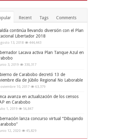
opular
Recent
Tags
Comments
aldía continúa llevando diversión con el Plan
cacional Libertador 2018
gosto 13, 2018
444,443
bernador Lacava activa Plan Tanque Azul en
rabobo
unio 3, 2019
330,317
bierno de Carabobo decretó 13 de
viembre día de Júbilo Regional No Laborable
oviembre 10, 2017
63,379
mca avanza en actualización de los censos
AP en Carabobo
ulio 1, 2019
56,847
bernación lanza concurso virtual “Dibujando
Carabobo”
unio 12, 2020
45,829