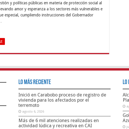
ión y políticas públicas en materia de protección social al
evando amor y esperanza a los sectores más vulnerables e
e especial, cumpliendo instrucciones del Gobernador
 …
st
Lo Más Reciente
Lo 
Inició en Carabobo proceso de registro de
Alc
vivienda para los afectados por el
Pl
terremoto
a
agosto 6, 2026
Go
Más de 6 mil atenciones realizadas en
Az
actividad lúdica y recreativa en CAI
j