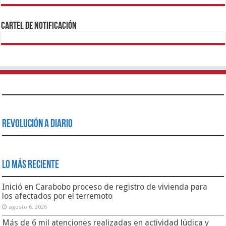
1xbet
https://mvbcasino.com/
Betturkey
Betist
Kralbet
Supertotobet
Tipobet
Matadorbet
Mariobet
Cartel de Notificación
Revolución a Diario
Lo Más Reciente
Inició en Carabobo proceso de registro de vivienda para
los afectados por el terremoto
agosto 6, 2026
Más de 6 mil atenciones realizadas en actividad lúdica y