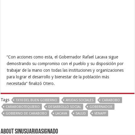
“Con acciones como esta, el Gobernador Rafael Lacava sigue
demostrando su compromiso con el pueblo y su disposición por
trabajar de la mano con todas las instituciones y organizaciones
para lograr el desarrollo y bienestar de la población más
necesitada” finalizó Otero.
Tags
1X10 DEL BUEN GOBIERNO
AYUDAS SOCIALES
CARABOBO
CARABOBOTEQUIERO
DESARROLLO SOCIAL
GOBERNADOR
GOBIERNO DE CARABOBO
LACAVA
SALUD
VENAPP
About sinusuarioasignado