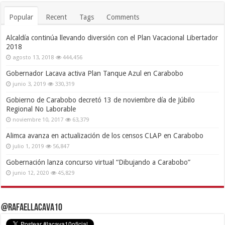
Popular
Recent
Tags
Comments
Alcaldía continúa llevando diversión con el Plan Vacacional Libertador
2018
agosto 13, 2018
444,456
Gobernador Lacava activa Plan Tanque Azul en Carabobo
junio 3, 2019
330,319
Gobierno de Carabobo decretó 13 de noviembre día de Júbilo
Regional No Laborable
noviembre 10, 2017
63,379
Alimca avanza en actualización de los censos CLAP en Carabobo
julio 1, 2019
56,847
Gobernación lanza concurso virtual “Dibujando a Carabobo”
junio 12, 2020
45,829
@RafaelLacava10