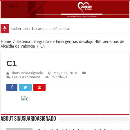
Gobernador Lacava anunció colocación de más de
Home
/
Sistema Integrado de Emergencias desalojó 460 personas de
Alcaldía de Valencia
/
C1
C1
sinusuarioasignado
mayo 29, 2018
Leave a comment
757 Views
About sinusuarioasignado