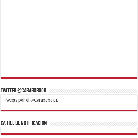
Twitter @CaraboboGB
Tweets por el @CaraboboGB.
1xbet
https://mvbcasino.com/
Betturkey
Betist
Kralbet
Supertotobet
Tipobet
Matadorbet
Mariobet
Cartel de Notificación