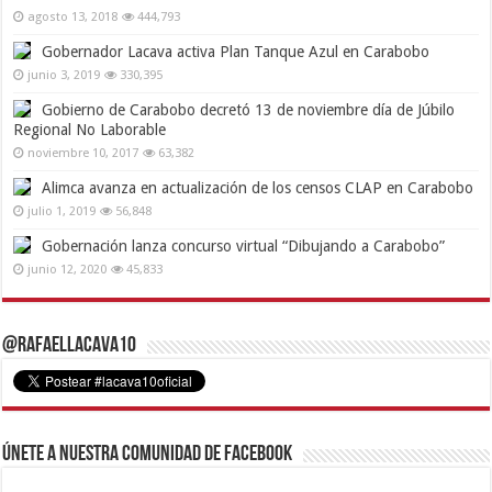
agosto 13, 2018
444,793
Gobernador Lacava activa Plan Tanque Azul en Carabobo
junio 3, 2019
330,395
Gobierno de Carabobo decretó 13 de noviembre día de Júbilo
Regional No Laborable
noviembre 10, 2017
63,382
Alimca avanza en actualización de los censos CLAP en Carabobo
julio 1, 2019
56,848
Gobernación lanza concurso virtual “Dibujando a Carabobo”
junio 12, 2020
45,833
@RafaelLacava10
Únete a nuestra comunidad de Facebook